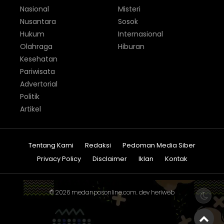
Nasional
Misteri
Nusantara
Sosok
Hukum
Internasional
Olahraga
Hiburan
Kesehatan
Pariwisata
Advertorial
Politik
Artikel
Tentang Kami
Redaksi
Pedoman Media Siber
Privacy Policy
Disclaimer
Iklan
Kontak
© 2026
medanposonline.com
. dev
heriweb