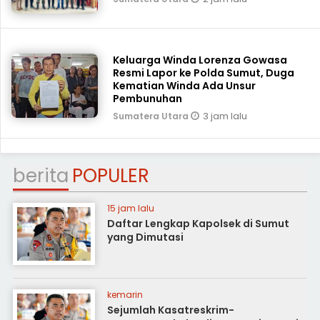
Keluarga Winda Lorenza Gowasa
Resmi Lapor ke Polda Sumut, Duga
Kematian Winda Ada Unsur
Pembunuhan
3 jam lalu
Sumatera Utara
berita
POPULER
15 jam lalu
Daftar Lengkap Kapolsek di Sumut
yang Dimutasi
kemarin
Sejumlah Kasatreskrim-