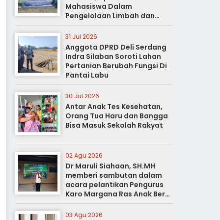
Mahasiswa Dalam
Pengelolaan Limbah dan
Pertanian Ramah Lingkungan
31 Jul 2026
Anggota DPRD Deli Serdang
Indra Silaban Soroti Lahan
Pertanian Berubah Fungsi Di
Pantai Labu
30 Jul 2026
Antar Anak Tes Kesehatan,
Orang Tua Haru dan Bangga
Bisa Masuk Sekolah Rakyat
02 Agu 2026
Dr Maruli Siahaan, SH.MH
memberi sambutan dalam
acara pelantikan Pengurus
Karo Margana Ras Anak Beru
Anak Beru Menteri Periode
Kota Medan
03 Agu 2026