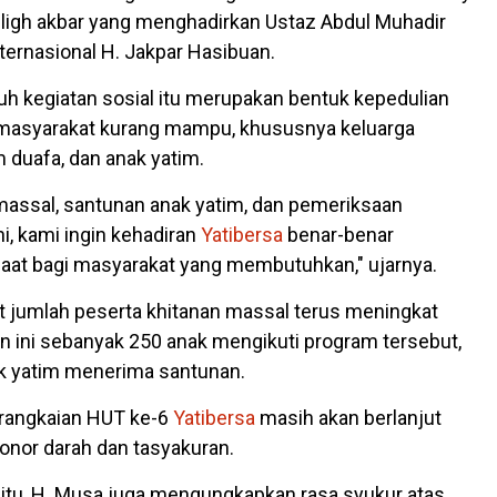
bligh akbar yang menghadirkan Ustaz Abdul Muhadir
nternasional H. Jakpar Hasibuan.
uh kegiatan sosial itu merupakan bentuk kepedulian
masyarakat kurang mampu, khususnya keluarga
 duafa, dan anak yatim.
 massal, santunan anak yatim, dan pemeriksaan
ni, kami ingin kehadiran
Yatibersa
benar-benar
at bagi masyarakat yang membutuhkan," ujarnya.
 jumlah peserta khitanan massal terus meningkat
un ini sebanyak 250 anak mengikuti program tersebut,
k yatim menerima santunan.
rangkaian HUT ke-6
Yatibersa
masih akan berlanjut
onor darah dan tasyakuran.
itu, H. Musa juga mengungkapkan rasa syukur atas