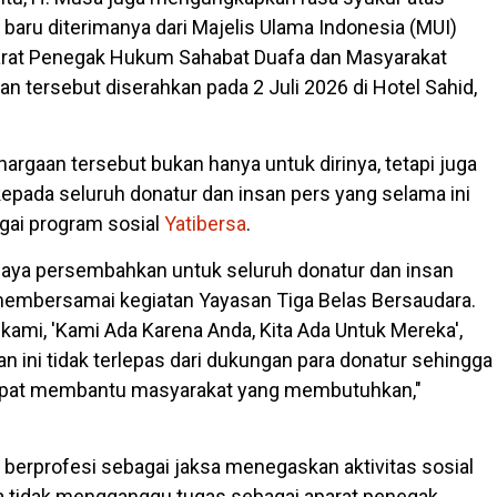
baru diterimanya dari Majelis Ulama Indonesia (MUI)
arat Penegak Hukum Sahabat Duafa dan Masyarakat
n tersebut diserahkan pada 2 Juli 2026 di Hotel Sahid,
argaan tersebut bukan hanya untuk dirinya, tetapi juga
pada seluruh donatur dan insan pers yang selama ini
ai program sosial
Yatibersa
.
saya persembahkan untuk seluruh donatur dan insan
membersamai kegiatan Yayasan Tiga Belas Bersaudara.
ami, 'Kami Ada Karena Anda, Kita Ada Untuk Mereka',
n ini tidak terlepas dari dukungan para donatur sehingga
pat membantu masyarakat yang membutuhkan,"
 berprofesi sebagai jaksa menegaskan aktivitas sosial
a tidak mengganggu tugas sebagai aparat penegak