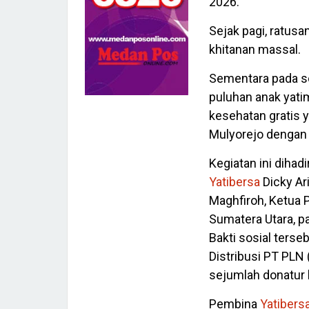
2026.
Sejak pagi, ratusa
khitanan massal.
Sementara pada s
puluhan anak yati
kesehatan gratis
Mulyorejo dengan 
Kegiatan ini dihad
Yatibersa
Dicky Ari
Maghfiroh, Ketua 
Sumatera Utara, pa
Bakti sosial terse
Distribusi PT PLN 
sejumlah donatur 
Pembina
Yatibers