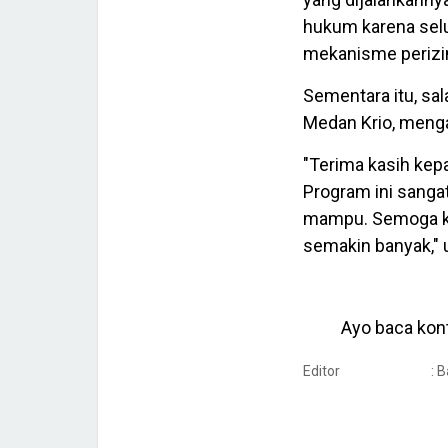
hukum karena selu
mekanisme perizin
Sementara itu, sal
Medan Krio, menga
"Terima kasih kep
Program ini sanga
mampu. Semoga keg
semakin banyak," 
Ayo baca kont
Editor
: 