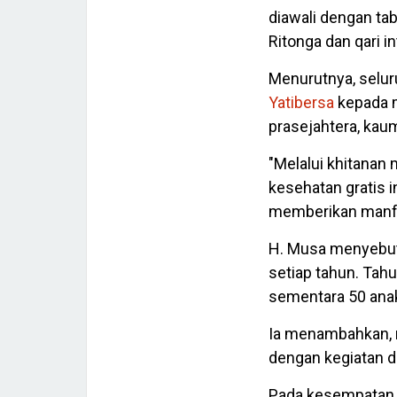
diawali dengan ta
Ritonga dan qari i
Menurutnya, selur
Yatibersa
kepada 
prasejahtera, kaum
"Melalui khitanan
kesehatan gratis i
memberikan manfa
H. Musa menyebut
setiap tahun. Tah
sementara 50 ana
Ia menambahkan, 
dengan kegiatan d
Pada kesempatan 