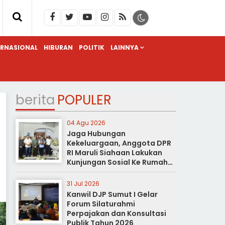
ERNASIONAL
HIBURAN
POLITIK
LAINNYA
berita
POPULER
04 Agu 2026
Jaga Hubungan
Kekeluargaan, Anggota DPR
RI Maruli Siahaan Lakukan
Kunjungan Sosial Ke Rumah
Duka
31 Jul 2026
Kanwil DJP Sumut I Gelar
Forum Silaturahmi
Perpajakan dan Konsultasi
Publik Tahun 2026