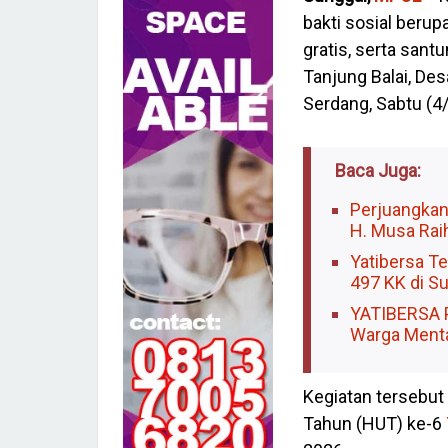
bakti sosial beru
gratis, serta sant
Tanjung Balai, De
Serdang, Sabtu (4
Baca Juga:
Perjuangkan
H. Musa Rai
Yatibersa Te
497 KK di S
YATIBERSA P
Warga Ment
Kegiatan tersebut 
Tahun (HUT) ke-6