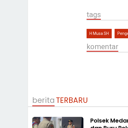
tags
H Musa SH
Penge
komentar
berita
TERBARU
Polsek Medan