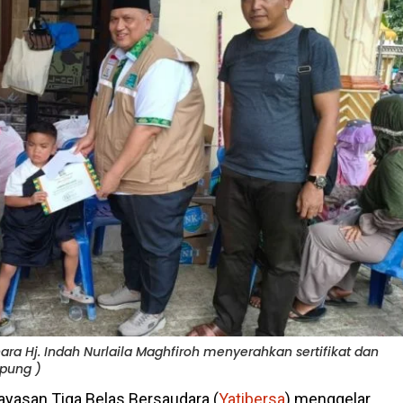
ra Hj. Indah Nurlaila Maghfiroh menyerahkan sertifikat dan
 pung )
ayasan Tiga Belas Bersaudara (
Yatibersa
) menggelar