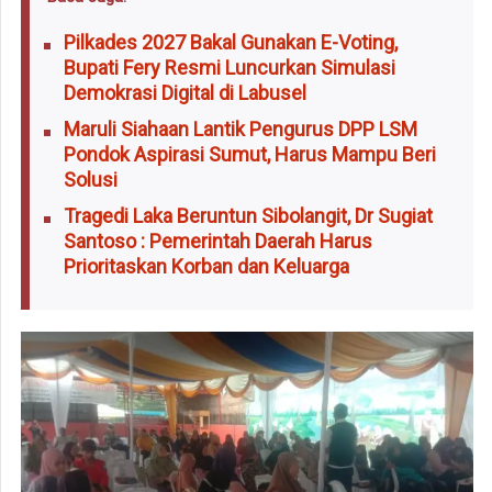
Pilkades 2027 Bakal Gunakan E-Voting,
Bupati Fery Resmi Luncurkan Simulasi
Demokrasi Digital di Labusel
Maruli Siahaan Lantik Pengurus DPP LSM
Pondok Aspirasi Sumut, Harus Mampu Beri
Solusi
Tragedi Laka Beruntun Sibolangit, Dr Sugiat
Santoso : Pemerintah Daerah Harus
Prioritaskan Korban dan Keluarga