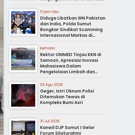
Duka
11 jam lalu
Diduga Libatkan WN Pakistan
dan India, Polda Sumut
Bongkar Sindikat Scamming
Internasional Markas di
Apartemen Podomoro
kemarin
Rektor UNIMED Tinjau KKN di
Samosir, Apresiasi Inovasi
Mahasiswa Dalam
Pengelolaan Limbah dan
Pertanian Ramah Lingkungan
03 Agu 2026
Geger, Istri Oknum Polisi
Ditemukan Tewas di
Kompleks Bumi Asri
31 Jul 2026
Kanwil DJP Sumut I Gelar
Forum Silaturahmi