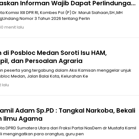
askan Informan Wajib Dapat Perlindungan
Komisi XIII DPR RI, Kombes Pol (P) Dr. Maruli Siahaan,SH.,MH
Undang Nomor 3 Tahun 2026 tentang Perlin
40 menit lalu
 di Posbloc Medan Soroti Isu HAM,
pil, dan Persoalan Agraria
n peserta yang tergabung dalam Aksi Kamisan menggelar unjuk
bloc Medan, Jalan Balai Kota, Kelurahan Ke
 lalu
amil Adam Sp.PD : Tangkal Narkoba, Bekali
n Ilmu Agama
a DPRD Sumatera Utara dari Fraksi Partai NasDem dr Mustafa Kamil
i mengingatkan para orangtua, guru pen