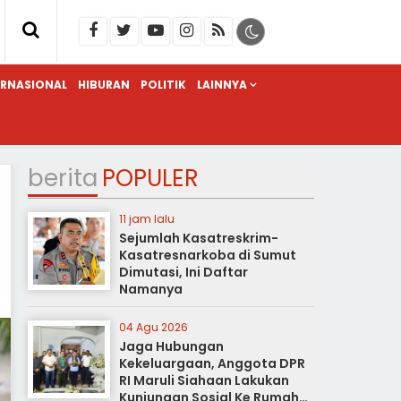
ERNASIONAL
HIBURAN
POLITIK
LAINNYA
berita
POPULER
11 jam lalu
Sejumlah Kasatreskrim-
Kasatresnarkoba di Sumut
Dimutasi, Ini Daftar
Namanya
04 Agu 2026
Jaga Hubungan
Kekeluargaan, Anggota DPR
RI Maruli Siahaan Lakukan
Kunjungan Sosial Ke Rumah