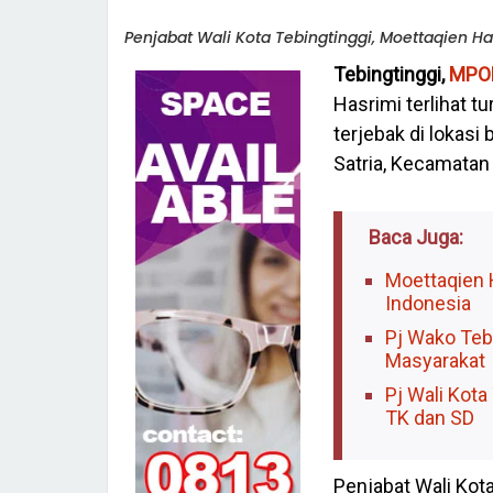
Penjabat Wali Kota Tebingtinggi, Moettaqien Ha
Tebingtinggi,
MPO
Hasrimi terlihat t
terjebak di lokasi
Satria, Kecamatan 
Baca Juga:
Moettaqien 
Indonesia
Pj Wako Teb
Masyarakat
Pj Wali Kot
TK dan SD
Penjabat Wali Ko