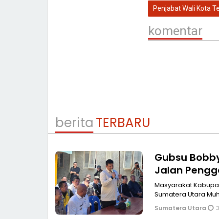
Penjabat Wali Kota Te
komentar
berita
TERBARU
Gubsu Bobby 
Jalan Pengg
Masyarakat Kabupat
Sumatera Utara Mu
3
Sumatera Utara