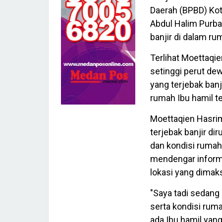
Daerah (BPBD) Kot
Abdul Halim Purba
banjir di dalam ru
Terlihat Moettaqi
setinggi perut dew
yang terjebak ban
rumah Ibu hamil te
Moettaqien Hasrim
terjebak banjir d
dan kondisi rumah
mendengar informa
lokasi yang dimak
"Saya tadi sedang
serta kondisi ruma
ada Ibu hamil yang