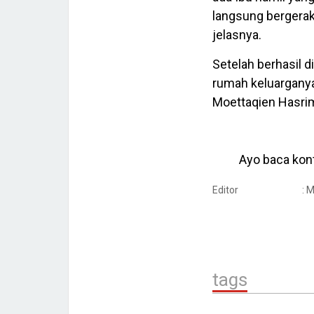
langsung bergerak
jelasnya.
Setelah berhasil d
rumah keluarganya
Moettaqien Hasrim
Ayo baca kont
Editor
: 
tags