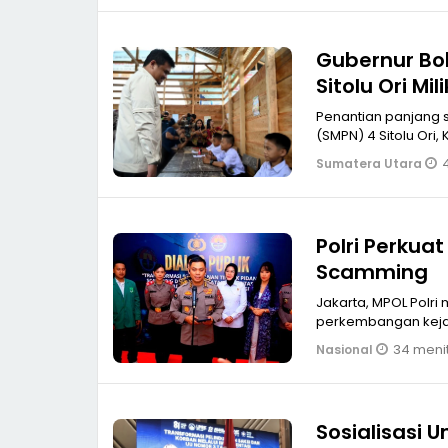
Gubernur Bo
Sitolu Ori M
Penantian panjang 
(SMPN) 4 Sitolu Ori,
Sumatera Utara
Polri Perkua
Scamming
Jakarta, MPOL Polr
perkembangan kejah
34 menit
Nasional
Sosialisasi 