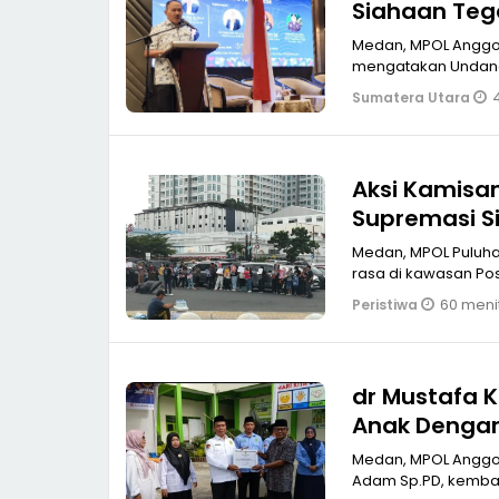
Siahaan Teg
LPSK
Medan, MPOL Anggota 
mengatakan Undang
Sumatera Utara
Aksi Kamisan
Supremasi Si
Medan, MPOL Puluha
rasa di kawasan Pos
60 menit
Peristiwa
dr Mustafa K
Anak Denga
Medan, MPOL Anggot
Adam Sp.PD, kembal