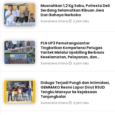
Musnahkan 1,2 Kg Sabu, Polresta Deli
Serdang Selamatkan Ribuan Jiwa
Dari Bahaya Narkoba
2 jam lalu
Sumatera Utara
PLN UP3 Pematangsiantar
Tingkatkan Kompetensi Petugas
Yantek Melalui Upskilling Berbasis
Keselamatan, Pelayanan, dan
Keandalan
3 jam lalu
Sumatera Utara
Diduga Terjadi Pungli dan Intimidasi,
GEMMAKO Resmi Lapor Dirut RSUD
Tengku Mansyur ke Kejaksaan
Tanjungbalai
3 jam lalu
Sumatera Utara