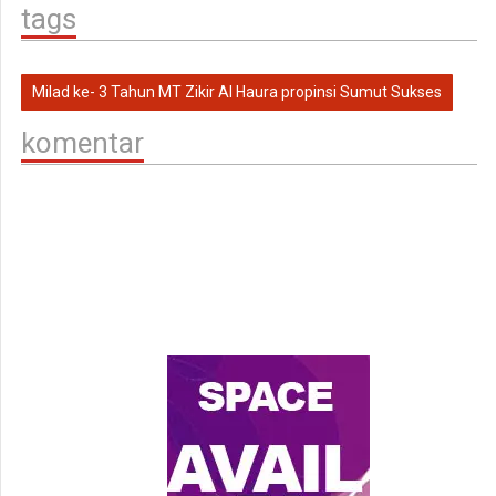
tags
Milad ke- 3 Tahun MT Zikir Al Haura propinsi Sumut Sukses
komentar