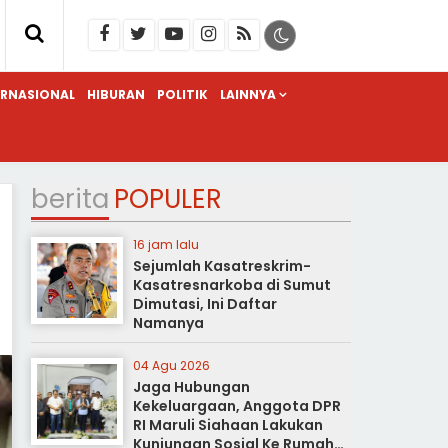
ERNASIONAL
HIBURAN
POLITIK
LAINNYA
berita
POPULER
16 jam lalu
Sejumlah Kasatreskrim-
Kasatresnarkoba di Sumut
Dimutasi, Ini Daftar
Namanya
04 Agu 2026
Jaga Hubungan
Kekeluargaan, Anggota DPR
RI Maruli Siahaan Lakukan
Kunjungan Sosial Ke Rumah