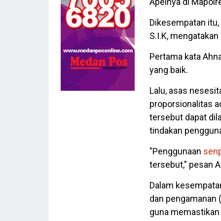
Apelnya di Mapolr
Dikesempatan itu,
S.I.K, mengatakan
Pertama kata Ahnar
yang baik.
Lalu, asas nesesi
proporsionalitas 
tersebut dapat di
tindakan penggu
"Penggunaan
senp
tersebut," pesan A
Dalam kesempatan 
dan pengamanan (K
guna memastikan t