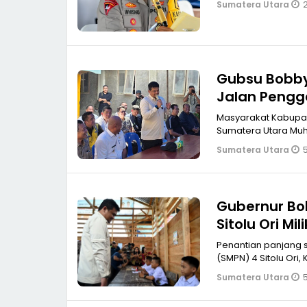
2
Sumatera Utara
Gubsu Bobby 
Jalan Pengg
Masyarakat Kabupat
Sumatera Utara Mu
5
Sumatera Utara
Gubernur Bo
Sitolu Ori M
Penantian panjang 
(SMPN) 4 Sitolu Ori,
5
Sumatera Utara