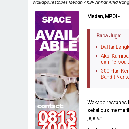
Wakapolrestabes Medan AKBP Anhar Arlia Rangk
Medan, MPOl -
Baca Juga:
Daftar Leng
Aksi Kamisan
dan Persoala
300 Hari Ke
Bandit Nark
Wakapolrestabes M
sekaligus memerik
jajaran.