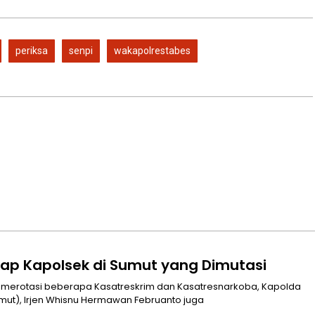
periksa
senpi
wakapolrestabes
kap Kapolsek di Sumut yang Dimutasi
 merotasi beberapa Kasatreskrim dan Kasatresnarkoba, Kapolda
mut), Irjen Whisnu Hermawan Februanto juga