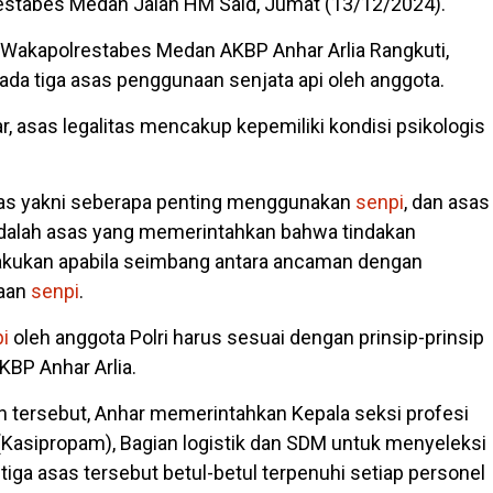
estabes Medan Jalan HM Said, Jumat (13/12/2024).
 Wakapolrestabes Medan AKBP Anhar Arlia Rangkuti,
 ada tiga asas penggunaan senjata api oleh anggota.
, asas legalitas mencakup kepemiliki kondisi psikologis
tas yakni seberapa penting menggunakan
senpi
, dan asas
adalah asas yang memerintahkan bahwa tindakan
lakukan apabila seimbang antara ancaman dengan
naan
senpi
.
i
oleh anggota Polri harus sesuai dengan prinsip-prinsip
KBP Anhar Arlia.
tersebut, Anhar memerintahkan Kepala seksi profesi
asipropam), Bagian logistik dan SDM untuk menyeleksi
iga asas tersebut betul-betul terpenuhi setiap personel