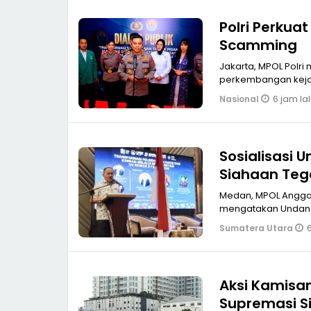
Polri Perkua
Scamming
Jakarta, MPOL Polr
perkembangan kejah
6 jam la
Nasional
Sosialisasi 
Siahaan Teg
LPSK
Medan, MPOL Anggota 
mengatakan Undang
6
Sumatera Utara
Aksi Kamisan
Supremasi Si