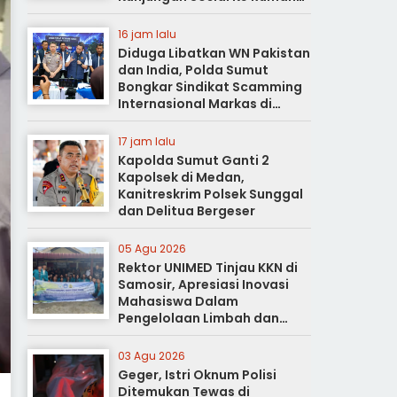
Duka
16 jam lalu
Diduga Libatkan WN Pakistan
dan India, Polda Sumut
Bongkar Sindikat Scamming
Internasional Markas di
Apartemen Podomoro
17 jam lalu
Kapolda Sumut Ganti 2
Kapolsek di Medan,
Kanitreskrim Polsek Sunggal
dan Delitua Bergeser
05 Agu 2026
Rektor UNIMED Tinjau KKN di
Samosir, Apresiasi Inovasi
Mahasiswa Dalam
Pengelolaan Limbah dan
Pertanian Ramah Lingkungan
03 Agu 2026
Geger, Istri Oknum Polisi
Ditemukan Tewas di