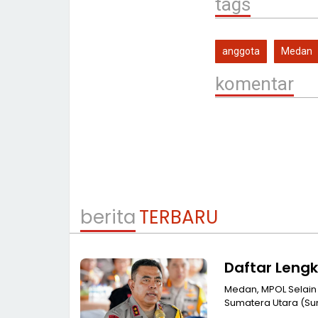
tags
anggota
Medan
komentar
berita
TERBARU
Daftar Leng
Medan, MPOL Selain
Sumatera Utara (Su