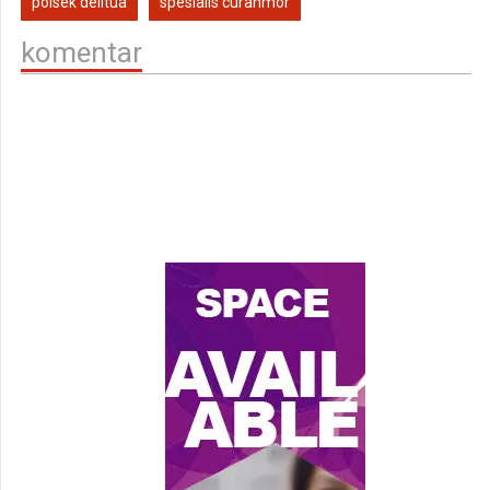
polsek delitua
spesialis curanmor
komentar