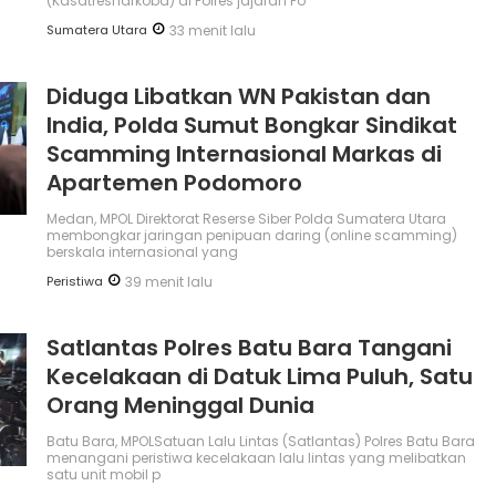
(Kasatresnarkoba) di Polres jajaran Po
Sumatera Utara
33 menit lalu
Diduga Libatkan WN Pakistan dan
India, Polda Sumut Bongkar Sindikat
Scamming Internasional Markas di
Apartemen Podomoro
Medan, MPOL Direktorat Reserse Siber Polda Sumatera Utara
membongkar jaringan penipuan daring (online scamming)
berskala internasional yang
Peristiwa
39 menit lalu
Satlantas Polres Batu Bara Tangani
Kecelakaan di Datuk Lima Puluh, Satu
Orang Meninggal Dunia
Batu Bara, MPOLSatuan Lalu Lintas (Satlantas) Polres Batu Bara
menangani peristiwa kecelakaan lalu lintas yang melibatkan
satu unit mobil p