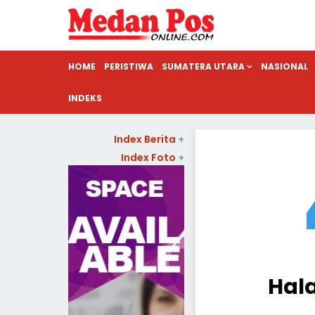
HOME
PERISTIWA
SUMATERA UTARA
NASIONAL
INDEKS
Index Berita
+
Index Foto
+
Hal