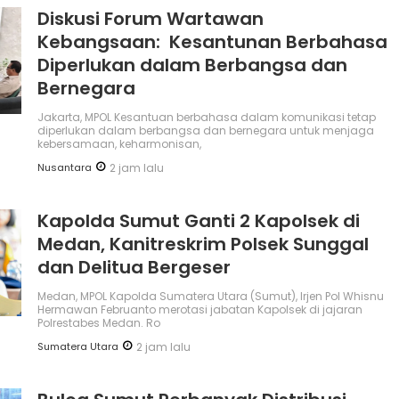
Diskusi Forum Wartawan
Kebangsaan: Kesantunan Berbahasa
Diperlukan dalam Berbangsa dan
Bernegara
Jakarta, MPOL Kesantuan berbahasa dalam komunikasi tetap
diperlukan dalam berbangsa dan bernegara untuk menjaga
kebersamaan, keharmonisan,
Nusantara
2 jam lalu
Kapolda Sumut Ganti 2 Kapolsek di
Medan, Kanitreskrim Polsek Sunggal
dan Delitua Bergeser
Medan, MPOL Kapolda Sumatera Utara (Sumut), Irjen Pol Whisnu
Hermawan Februanto merotasi jabatan Kapolsek di jajaran
Polrestabes Medan. Ro
Sumatera Utara
2 jam lalu