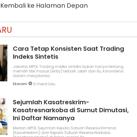
Kembali ke Halaman Depan
ARU
Cara Tetap Konsisten Saat Trading
Indeks Sintetis
Jakarta, MPOL Trading indeks sintetis bukan hanya tentang
memilih titik masuk (entry) terbaik. Lebih dari itu, konsistensi
dalam menjalanka
Ekonomi
6 menit lalu
Sejumlah Kasatreskrim-
Kasatresnarkoba di Sumut Dimutasi,
Ini Daftar Namanya
Medan, MPOL Sejumlah Kepala Satuan Reserse Kriminal
(Kasatreskrim) dan Kepala Satuan Reserse Narkoba