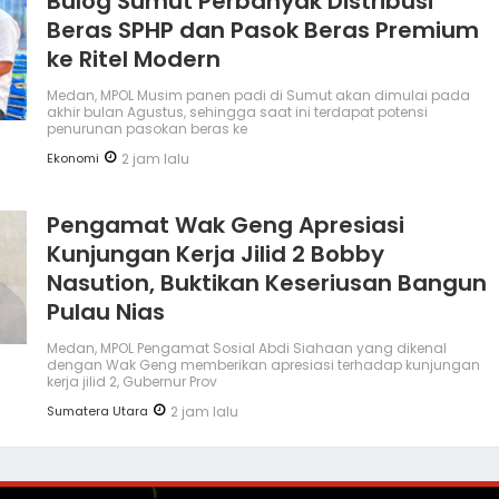
Bulog Sumut Perbanyak Distribusi
Beras SPHP dan Pasok Beras Premium
ke Ritel Modern
Medan, MPOL Musim panen padi di Sumut akan dimulai pada
akhir bulan Agustus, sehingga saat ini terdapat potensi
penurunan pasokan beras ke
Ekonomi
2 jam lalu
Pengamat Wak Geng Apresiasi
Kunjungan Kerja Jilid 2 Bobby
Nasution, Buktikan Keseriusan Bangun
Pulau Nias
Medan, MPOL Pengamat Sosial Abdi Siahaan yang dikenal
dengan Wak Geng memberikan apresiasi terhadap kunjungan
kerja jilid 2, Gubernur Prov
Sumatera Utara
2 jam lalu