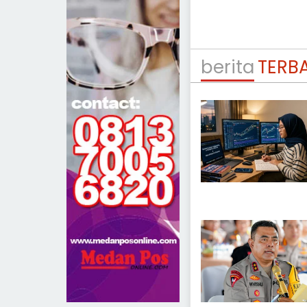
berita
TERB