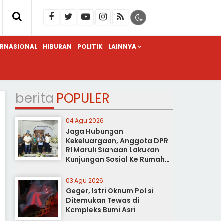
ERNASIONAL
HIBURAN
POLITIK
LAINNYA
berita
POPULER
04 Agu 2026
Jaga Hubungan
Kekeluargaan, Anggota DPR
RI Maruli Siahaan Lakukan
Kunjungan Sosial Ke Rumah
Duka
03 Agu 2026
Geger, Istri Oknum Polisi
Ditemukan Tewas di
Kompleks Bumi Asri