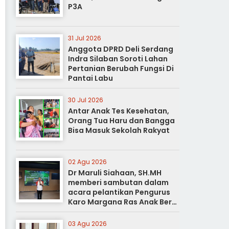
P3A
31 Jul 2026
Anggota DPRD Deli Serdang
Indra Silaban Soroti Lahan
Pertanian Berubah Fungsi Di
Pantai Labu
30 Jul 2026
Antar Anak Tes Kesehatan,
Orang Tua Haru dan Bangga
Bisa Masuk Sekolah Rakyat
02 Agu 2026
Dr Maruli Siahaan, SH.MH
memberi sambutan dalam
acara pelantikan Pengurus
Karo Margana Ras Anak Beru
Anak Beru Menteri Periode
Kota Medan
03 Agu 2026