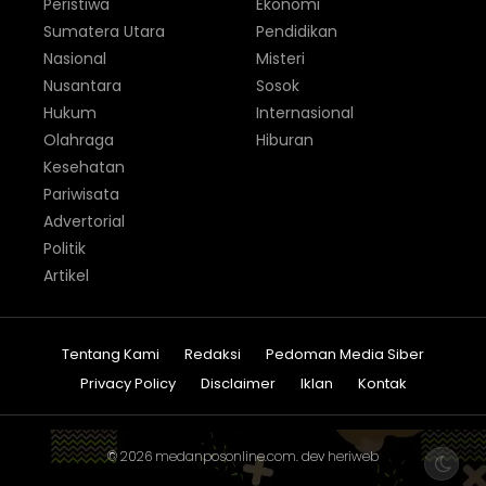
Peristiwa
Ekonomi
Sumatera Utara
Pendidikan
Nasional
Misteri
Nusantara
Sosok
Hukum
Internasional
Olahraga
Hiburan
Kesehatan
Pariwisata
Advertorial
Politik
Artikel
Tentang Kami
Redaksi
Pedoman Media Siber
Privacy Policy
Disclaimer
Iklan
Kontak
© 2026
medanposonline.com
. dev
heriweb