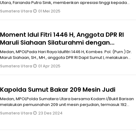
Utara, Farianda Putra Sinik, memberikan apresiasi tinggi kepada
Polda Sumut at
01 Mei 2025
Sumatera Utara
Moment Idul Fitri 1446 H, Anggota DPR RI
Maruli Siahaan Silaturahmi dengan
Pemimpin Sumut
Medan, MPOLPada Hari Raya Idulfitri 1446 H, Kombes. Pol. (Purn.) Dr.
Maruli Siahaan, SH., MH., anggota DPR RI Dapil Sumut I, melakukan
ser
01 Apr 2025
Sumatera Utara
Kapolda Sumut Bakar 209 Mesin Judi
Medan, MPOLPolda Sumatera Utara bersama Kodam I/Bukit Barisan
melakukan pemusnahan 209 unit mesin perjudian, termasuk 192
mesin jackpot/din
23 Des 2024
Sumatera Utara