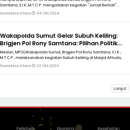
Samtana, S.I.K.,M.T.C.P. mengadakan kegiatan "Jumat Berkah"
dalam rangka Co
04 Okt 2024
Sumatera Utara
Wakapolda Sumut Gelar Subuh Keliling:
Brigjen Pol Rony Samtana: Pilihan Politik
Beda Tetap Jaga Silaturahmi
Medan, MPOLWakapolda Sumut, Brigjen Pol Rony Samtana, S.I.K.,
M.T.C.P., melaksanakan kegiatan Subuh Keliling di Masjid AlHuda,
Kecamatan M
02 Okt 2024
Sumatera Utara
Lanjut
Peristiwa
Ekonomi
Kesehatan