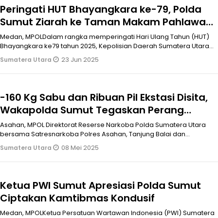
Peringati HUT Bhayangkara ke-79, Polda
Sumut Ziarah ke Taman Makam Pahlawan
Bukit Barisan
Medan, MPOLDalam rangka memperingati Hari Ulang Tahun (HUT)
Bhayangkara ke79 tahun 2025, Kepolisian Daerah Sumatera Utara
(Polda Sumut) me
23 Jun 2025
Sumatera Utara
-160 Kg Sabu dan Ribuan Pil Ekstasi Disita,
Wakapolda Sumut Tegaskan Perang
Terhadap Narkoba
Asahan, MPOL Direktorat Reserse Narkoba Polda Sumatera Utara
bersama Satresnarkoba Polres Asahan, Tanjung Balai dan
Batubara mencatat prest
08 Mei 2025
Sumatera Utara
Ketua PWI Sumut Apresiasi Polda Sumut
Ciptakan Kamtibmas Kondusif
Medan, MPOLKetua Persatuan Wartawan Indonesia (PWI) Sumatera