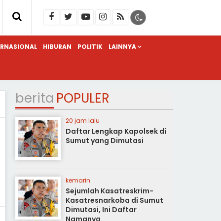
ERNASIONAL
HIBURAN
POLITIK
LAINNYA
berita
POPULER
20 jam lalu
Daftar Lengkap Kapolsek di
Sumut yang Dimutasi
kemarin
Sejumlah Kasatreskrim-
Kasatresnarkoba di Sumut
Dimutasi, Ini Daftar
Namanya