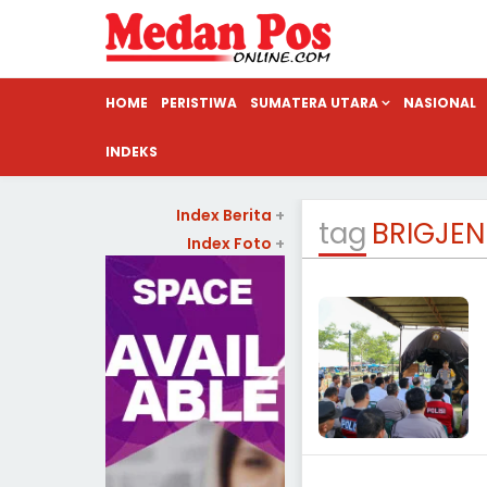
HOME
PERISTIWA
SUMATERA UTARA
NASIONAL
INDEKS
Index Berita
+
tag
BRIGJE
Index Foto
+