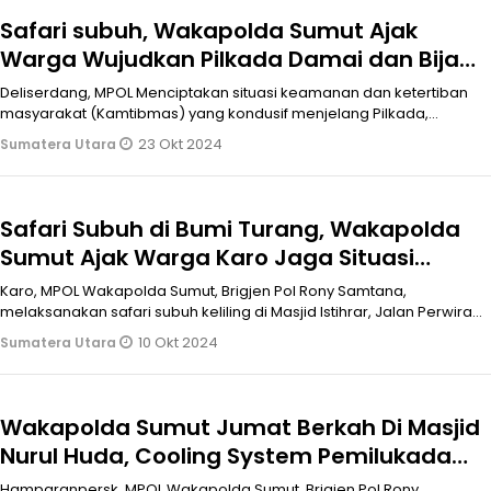
Safari subuh, Wakapolda Sumut Ajak
Warga Wujudkan Pilkada Damai dan Bijak
Bermedia Sosial
Deliserdang, MPOL Menciptakan situasi keamanan dan ketertiban
masyarakat (Kamtibmas) yang kondusif menjelang Pilkada,
Wakapolda Sumut Brigj
23 Okt 2024
Sumatera Utara
Safari Subuh di Bumi Turang, Wakapolda
Sumut Ajak Warga Karo Jaga Situasi
Kamtibmas dan Sukseskan Pilkada 2024
Karo, MPOL Wakapolda Sumut, Brigjen Pol Rony Samtana,
melaksanakan safari subuh keliling di Masjid Istihrar, Jalan Perwira,
Kelurahan Gunda
10 Okt 2024
Sumatera Utara
Wakapolda Sumut Jumat Berkah Di Masjid
Nurul Huda, Cooling System Pemilukada
2024
Hamparanpersk, MPOL Wakapolda Sumut, Brigjen Pol Rony