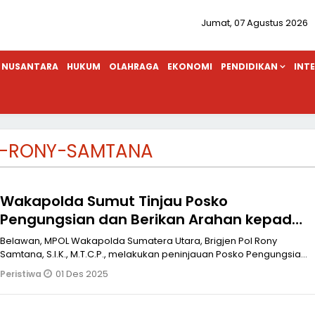
Jumat, 07 Agustus 2026
NUSANTARA
HUKUM
OLAHRAGA
EKONOMI
PENDIDIKAN
INT
N-RONY-SAMTANA
Wakapolda Sumut Tinjau Posko
Pengungsian dan Berikan Arahan kepada
Personel di Belawan
Belawan, MPOL Wakapolda Sumatera Utara, Brigjen Pol Rony
Samtana, S.I.K., M.T.C.P., melakukan peninjauan Posko Pengungsian
Korban Bencana B
01 Des 2025
Peristiwa