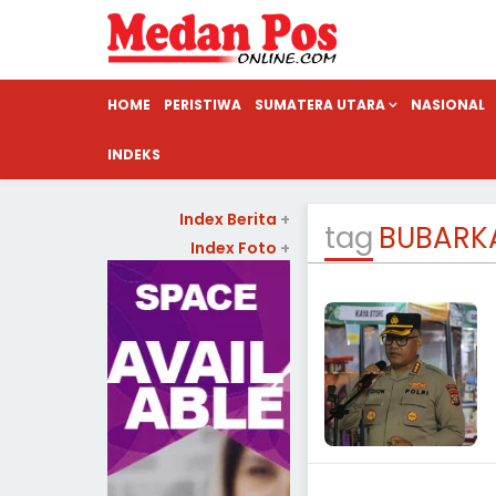
HOME
PERISTIWA
SUMATERA UTARA
NASIONAL
INDEKS
Index Berita
+
tag
BUBARK
Index Foto
+