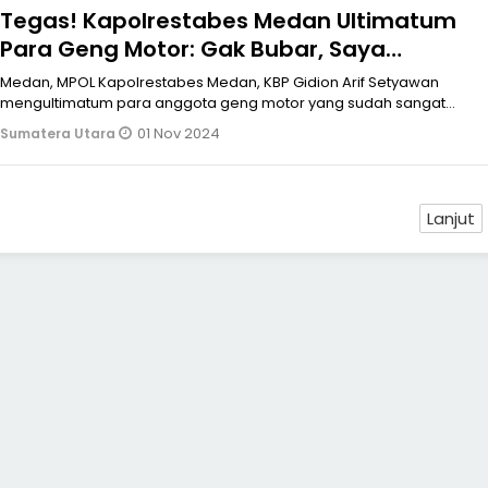
Tegas! Kapolrestabes Medan Ultimatum
Para Geng Motor: Gak Bubar, Saya
Selesaikan!
Medan, MPOL Kapolrestabes Medan, KBP Gidion Arif Setyawan
mengultimatum para anggota geng motor yang sudah sangat
meresahkan masyarakat da
01 Nov 2024
Sumatera Utara
Lanjut