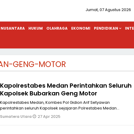
Jumat, 07 Agustus 2026
NUSANTARA
HUKUM
OLAHRAGA
EKONOMI
PENDIDIKAN
INT
AN-GENG-MOTOR
Kapolrestabes Medan Perintahkan Seluruh
Kapolsek Bubarkan Geng Motor
Kapolrestabes Medan, Kombes Pol Gidion Arif Setyawan
perintahkan seluruh Kapolsek sejajaran Polrestabes Medan
bubarkan geng notor SL dan RN
27 Apr 2025
Sumatera Utara