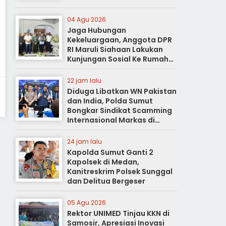
04 Agu 2026
Jaga Hubungan
Kekeluargaan, Anggota DPR
RI Maruli Siahaan Lakukan
Kunjungan Sosial Ke Rumah
Duka
22 jam lalu
Diduga Libatkan WN Pakistan
dan India, Polda Sumut
Bongkar Sindikat Scamming
Internasional Markas di
Apartemen Podomoro
24 jam lalu
Kapolda Sumut Ganti 2
Kapolsek di Medan,
Kanitreskrim Polsek Sunggal
dan Delitua Bergeser
05 Agu 2026
Rektor UNIMED Tinjau KKN di
Samosir, Apresiasi Inovasi