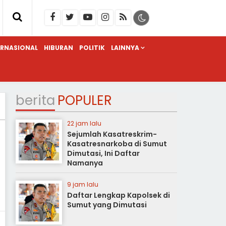
ERNASIONAL
HIBURAN
POLITIK
LAINNYA
berita
POPULER
22 jam lalu
Sejumlah Kasatreskrim-
Kasatresnarkoba di Sumut
Dimutasi, Ini Daftar
Namanya
9 jam lalu
Daftar Lengkap Kapolsek di
Sumut yang Dimutasi