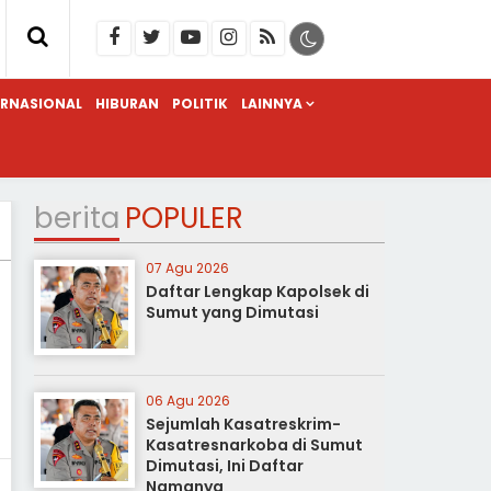
ERNASIONAL
HIBURAN
POLITIK
LAINNYA
berita
POPULER
07 Agu 2026
Daftar Lengkap Kapolsek di
Sumut yang Dimutasi
06 Agu 2026
Sejumlah Kasatreskrim-
Kasatresnarkoba di Sumut
Dimutasi, Ini Daftar
Namanya