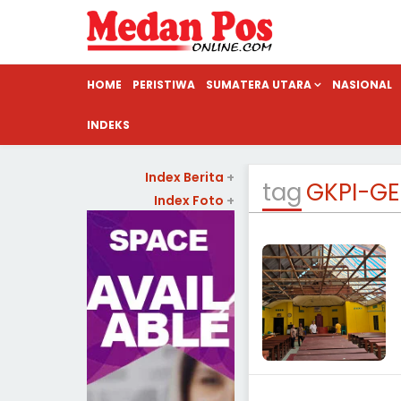
HOME
PERISTIWA
SUMATERA UTARA
NASIONAL
INDEKS
Index Berita
+
tag
GKPI-G
Index Foto
+