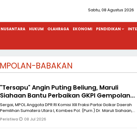
Sabtu, 08 Agustus 2026
NUSANTARA
HUKUM
OLAHRAGA
EKONOMI
PENDIDIKAN
INT
EMPOLAN-BABAKAN
"Tersapu" Angin Puting Beliung, Maruli
Siahaan Bantu Perbaikan GKPI Gempolan
Sei Bamban
Sergai, MPOL Anggota DPR RI Komisi XIII Fraksi Partai Golkar Daerah
Pemilihan Sumatera Utara I, Kombes Pol. (Purn.) Dr. Maruli Siahaan,
S.
08 Jul 2026
Peristiwa