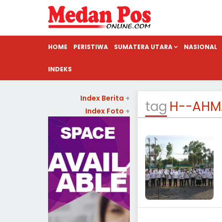
HOME
PERISTIWA
SUMATERA UTARA
NASIONAL
INDEKS
Index Berita
+
tag
H--AHM
Index Foto
+