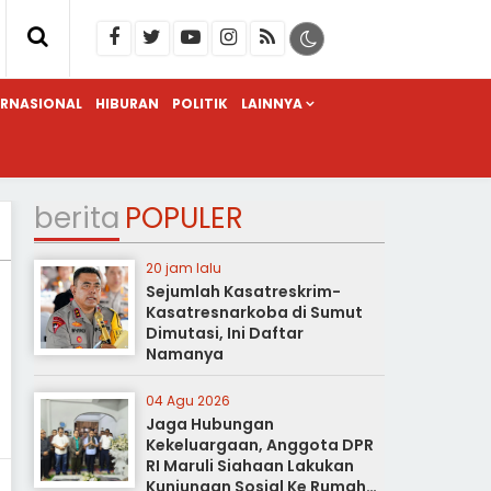
ERNASIONAL
HIBURAN
POLITIK
LAINNYA
berita
POPULER
20 jam lalu
Sejumlah Kasatreskrim-
Kasatresnarkoba di Sumut
Dimutasi, Ini Daftar
Namanya
04 Agu 2026
Jaga Hubungan
Kekeluargaan, Anggota DPR
RI Maruli Siahaan Lakukan
Kunjungan Sosial Ke Rumah