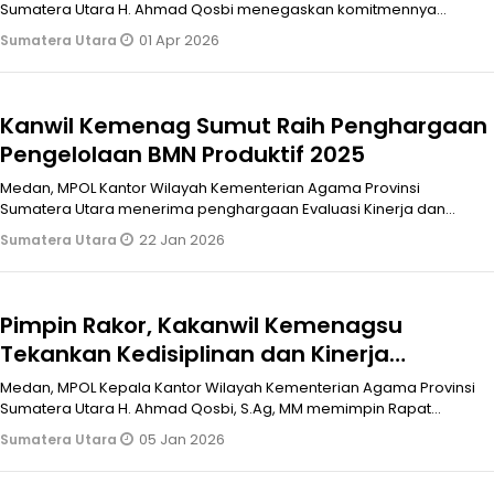
Sumatera Utara H. Ahmad Qosbi menegaskan komitmennya
melalui Kanwil Kemenag S
01 Apr 2026
Sumatera Utara
Kanwil Kemenag Sumut Raih Penghargaan
Pengelolaan BMN Produktif 2025
Medan, MPOL Kantor Wilayah Kementerian Agama Provinsi
Sumatera Utara menerima penghargaan Evaluasi Kinerja dan
Kekayaan Negara Awards 2025
22 Jan 2026
Sumatera Utara
Pimpin Rakor, Kakanwil Kemenagsu
Tekankan Kedisiplinan dan Kinerja
Pegawai
Medan, MPOL Kepala Kantor Wilayah Kementerian Agama Provinsi
Sumatera Utara H. Ahmad Qosbi, S.Ag, MM memimpin Rapat
Koordinasi awal tahun d
05 Jan 2026
Sumatera Utara