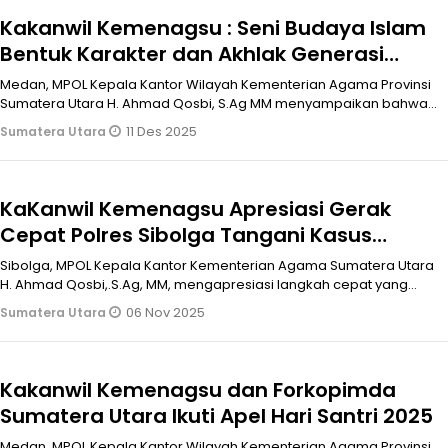
Kakanwil Kemenagsu : Seni Budaya Islam
Bentuk Karakter dan Akhlak Generasi
Muda
Medan, MPOL Kepala Kantor Wilayah Kementerian Agama Provinsi
Sumatera Utara H. Ahmad Qosbi, S.Ag MM menyampaikan bahwa
seni budaya Islam h
11 Des 2025
Sumatera Utara
KaKanwil Kemenagsu Apresiasi Gerak
Cepat Polres Sibolga Tangani Kasus
Penganiyaan di Mesjid Agung Kota Sibolga
Sibolga, MPOL Kepala Kantor Kementerian Agama Sumatera Utara
H. Ahmad Qosbi,.S.Ag, MM, mengapresiasi langkah cepat yang
dilakukan Polres S
06 Nov 2025
Sumatera Utara
Kakanwil Kemenagsu dan Forkopimda
Sumatera Utara Ikuti Apel Hari Santri 2025
Medan, MPOL Kepala Kantor Wilayah Kementerian Agama Provinsi