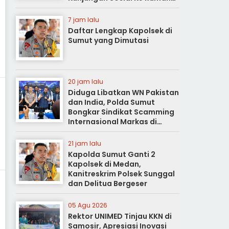
Duka
7 jam lalu
Daftar Lengkap Kapolsek di
Sumut yang Dimutasi
20 jam lalu
Diduga Libatkan WN Pakistan
dan India, Polda Sumut
Bongkar Sindikat Scamming
Internasional Markas di
Apartemen Podomoro
21 jam lalu
Kapolda Sumut Ganti 2
Kapolsek di Medan,
Kanitreskrim Polsek Sunggal
dan Delitua Bergeser
05 Agu 2026
Rektor UNIMED Tinjau KKN di
Samosir, Apresiasi Inovasi