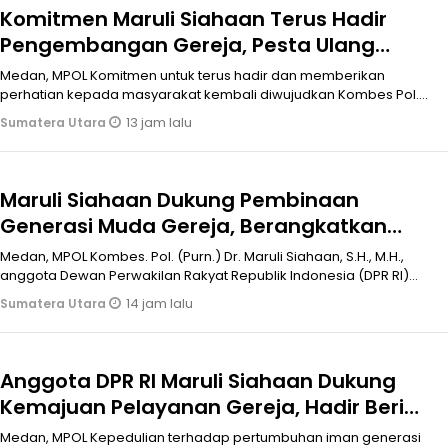
Komitmen Maruli Siahaan Terus Hadir
Pengembangan Gereja, Pesta Ulang
Tahun ke 22 Dan Pembangunan HKBP Eben
Medan, MPOL Komitmen untuk terus hadir dan memberikan
Ezer Martoba Beri Bantuan
perhatian kepada masyarakat kembali diwujudkan Kombes Pol.
(Purn.) Dr. Maruli Siahaa
13 jam lalu
Sumatera Utara
Maruli Siahaan Dukung Pembinaan
Generasi Muda Gereja, Berangkatkan
Wisata Rohani ASM HKBP Saroha Medan
Medan, MPOL Kombes. Pol. (Purn.) Dr. Maruli Siahaan, S.H., M.H.,
anggota Dewan Perwakilan Rakyat Republik Indonesia (DPR RI)
Komisi XIII F
14 jam lalu
Sumatera Utara
Anggota DPR RI Maruli Siahaan Dukung
Kemajuan Pelayanan Gereja, Hadir Beri
Kontribusi Pembangunan GSM HKBP
Medan, MPOL Kepedulian terhadap pertumbuhan iman generasi