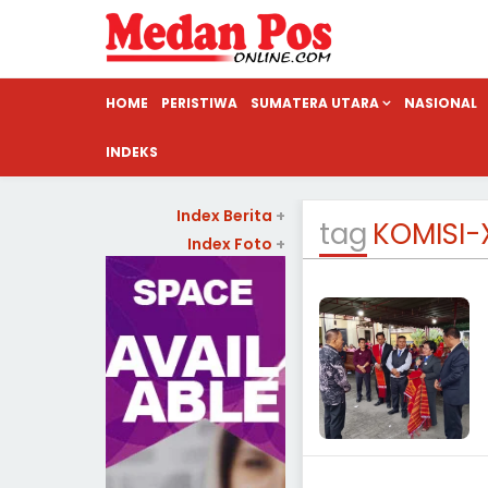
HOME
PERISTIWA
SUMATERA UTARA
NASIONAL
INDEKS
Index Berita
+
tag
KOMISI-X
Index Foto
+