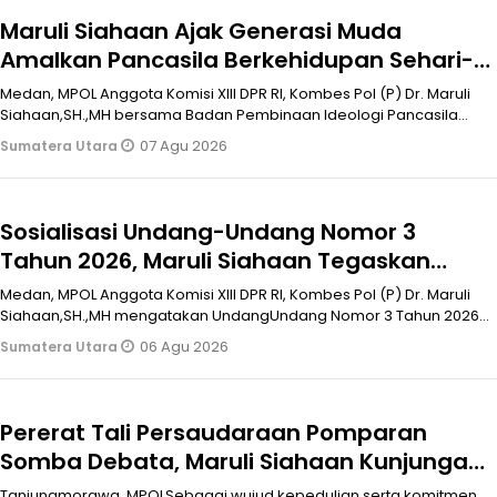
Maruli Siahaan Ajak Generasi Muda
Amalkan Pancasila Berkehidupan Sehari-
Hari
Medan, MPOL Anggota Komisi XIII DPR RI, Kombes Pol (P) Dr. Maruli
Siahaan,SH.,MH bersama Badan Pembinaan Ideologi Pancasila
(BPIP) menggela
07 Agu 2026
Sumatera Utara
Sosialisasi Undang-Undang Nomor 3
Tahun 2026, Maruli Siahaan Tegaskan
Informan Wajib Dapat Perlindungan LPSK
Medan, MPOL Anggota Komisi XIII DPR RI, Kombes Pol (P) Dr. Maruli
Siahaan,SH.,MH mengatakan UndangUndang Nomor 3 Tahun 2026
tentang Perlin
06 Agu 2026
Sumatera Utara
Pererat Tali Persaudaraan Pomparan
Somba Debata, Maruli Siahaan Kunjungan
Sosial Ke Rumah Duka Anggota PPSD
Tanjungmorawa, MPOLSebagai wujud kepedulian serta komitmen