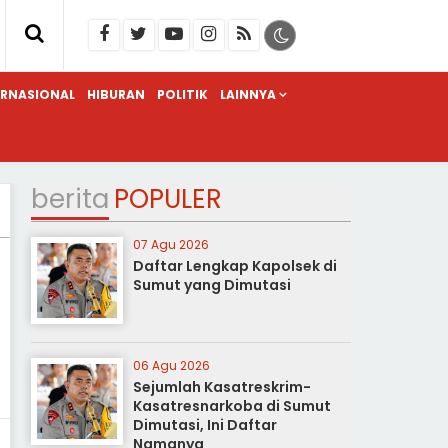
ERNASIONAL
HIBURAN
POLITIK
LAINNYA
berita
POPULER
07 Agu 2026
Daftar Lengkap Kapolsek di
Sumut yang Dimutasi
06 Agu 2026
Sejumlah Kasatreskrim-
Kasatresnarkoba di Sumut
Dimutasi, Ini Daftar
Namanya