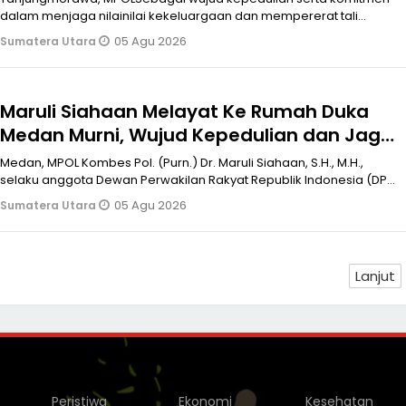
Siahaan Sektor 1 Tamora
dalam menjaga nilainilai kekeluargaan dan mempererat tali
persaudaraan di tenga
05 Agu 2026
Sumatera Utara
Maruli Siahaan Melayat Ke Rumah Duka
Medan Murni, Wujud Kepedulian dan Jaga
Nilai Kekeluargaan Warga Tionghoa
Medan, MPOL Kombes Pol. (Purn.) Dr. Maruli Siahaan, S.H., M.H.,
selaku anggota Dewan Perwakilan Rakyat Republik Indonesia (DPR
RI) Komisi
05 Agu 2026
Sumatera Utara
Lanjut
Peristiwa
Ekonomi
Kesehatan