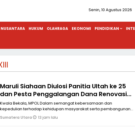
Senin, 10 Agustus 2026
NUSANTARA
HUKUM
OLAHRAGA
EKONOMI
PENDIDIKAN
INT
III
Maruli Siahaan Diulosi Panitia Ultah ke 25
dan Pesta Penggalangan Dana Renovasi
GKPI Jemaat Immanuel Resort Kwala
Kwala Bekala, MPOL Dalam semangat kebersamaan dan
Bekala
kepedulian terhadap kehidupan masyarakat serta pembangunan
rumah ibadah, Kombes. Pol. (P
13 jam lalu
Sumatera Utara