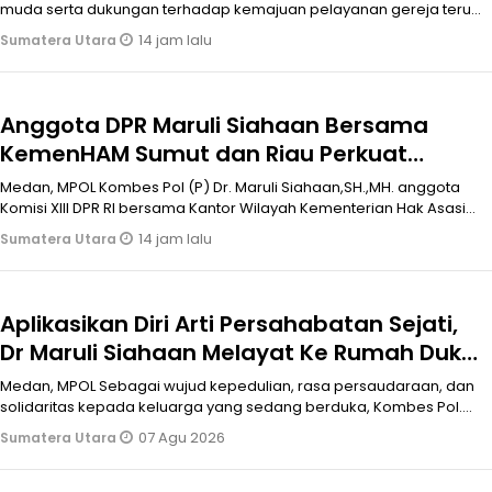
Sempurna Medan
muda serta dukungan terhadap kemajuan pelayanan gereja terus
ditunjukkan oleh Kom
14 jam lalu
Sumatera Utara
Anggota DPR Maruli Siahaan Bersama
KemenHAM Sumut dan Riau Perkuat
Pemahaman Tentang HAM
Medan, MPOL Kombes Pol (P) Dr. Maruli Siahaan,SH.,MH. anggota
Komisi XIII DPR RI bersama Kantor Wilayah Kementerian Hak Asasi
Manusia (Kem
14 jam lalu
Sumatera Utara
Aplikasikan Diri Arti Persahabatan Sejati,
Dr Maruli Siahaan Melayat Ke Rumah Duka
Ibunda Ketua DPD F SPTI-K SPSI Sumut
Medan, MPOL Sebagai wujud kepedulian, rasa persaudaraan, dan
solidaritas kepada keluarga yang sedang berduka, Kombes Pol.
(Purn.) Dr. Marul
07 Agu 2026
Sumatera Utara