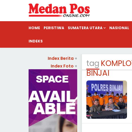
HOME
PERISTIWA
SUMATERA UTARA
NASIONAL
INDEKS
Index Berita
+
tag
KOMPLO
Index Foto
+
BINJAI