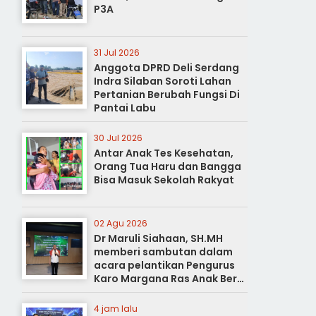
P3A
31 Jul 2026
Anggota DPRD Deli Serdang
Indra Silaban Soroti Lahan
Pertanian Berubah Fungsi Di
Pantai Labu
30 Jul 2026
Antar Anak Tes Kesehatan,
Orang Tua Haru dan Bangga
Bisa Masuk Sekolah Rakyat
02 Agu 2026
Dr Maruli Siahaan, SH.MH
memberi sambutan dalam
acara pelantikan Pengurus
Karo Margana Ras Anak Beru
Anak Beru Menteri Periode
Kota Medan
4 jam lalu