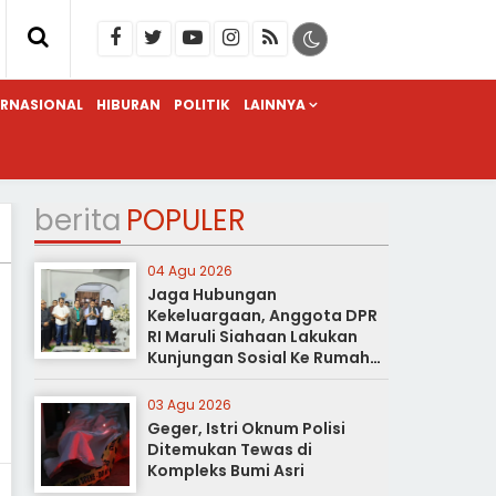
ERNASIONAL
HIBURAN
POLITIK
LAINNYA
berita
POPULER
04 Agu 2026
Jaga Hubungan
Kekeluargaan, Anggota DPR
RI Maruli Siahaan Lakukan
Kunjungan Sosial Ke Rumah
Duka
03 Agu 2026
Geger, Istri Oknum Polisi
Ditemukan Tewas di
Kompleks Bumi Asri