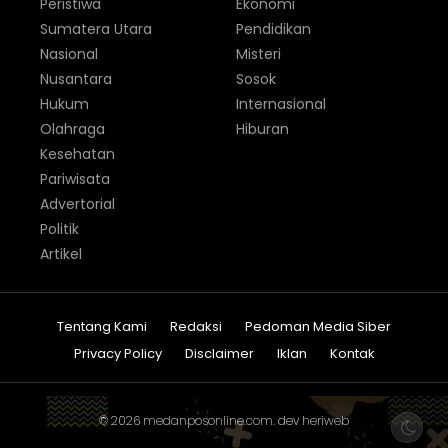
Peristiwa
Ekonomi
Sumatera Utara
Pendidikan
Nasional
Misteri
Nusantara
Sosok
Hukum
Internasional
Olahraga
Hiburan
Kesehatan
Pariwisata
Advertorial
Politik
Artikel
Tentang Kami
Redaksi
Pedoman Media Siber
Privacy Policy
Disclaimer
Iklan
Kontak
© 2026
medanposonline.com
. dev
heriweb