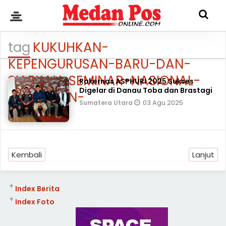
tag
KUKUHKAN-
KEPENGURUSAN-BARU-DAN-
SIAPKAN-SEMINAR-NASIONAL-
Rakernas ASPHURI 2025 Sukses
Digelar di Danau Toba dan Brastagi
PERHAJIAN-
03 Agu 2025
Sumatera Utara
Kembali
Lanjut
+
Index Berita
+
Index Foto