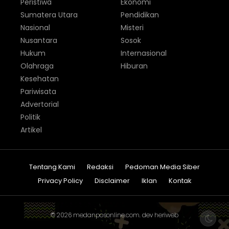
Peristiwa
Ekonomi
Sumatera Utara
Pendidikan
Nasional
Misteri
Nusantara
Sosok
Hukum
Internasional
Olahraga
Hiburan
Kesehatan
Pariwisata
Advertorial
Politik
Artikel
Tentang Kami
Redaksi
Pedoman Media Siber
Privacy Policy
Disclaimer
Iklan
Kontak
© 2026
medanposonline.com
. dev
heriweb