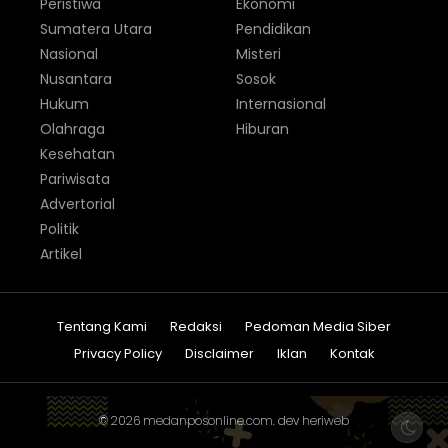
Peristiwa
Ekonomi
Sumatera Utara
Pendidikan
Nasional
Misteri
Nusantara
Sosok
Hukum
Internasional
Olahraga
Hiburan
Kesehatan
Pariwisata
Advertorial
Politik
Artikel
Tentang Kami
Redaksi
Pedoman Media Siber
Privacy Policy
Disclaimer
Iklan
Kontak
© 2026
medanposonline.com
. dev
heriweb