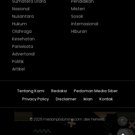
Sumatera Utara
Pendidikan
Nasional
Misteri
Nusantara
Sosok
Hukum
Internasional
Olahraga
Hiburan
Kesehatan
Pariwisata
Advertorial
Politik
Artikel
Tentang Kami
Redaksi
Pedoman Media Siber
Privacy Policy
Disclaimer
Iklan
Kontak
© 2026
medanposonline.com
. dev
heriweb