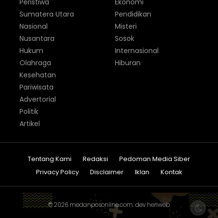
Peristiwa
Ekonomi
Sumatera Utara
Pendidikan
Nasional
Misteri
Nusantara
Sosok
Hukum
Internasional
Olahraga
Hiburan
Kesehatan
Pariwisata
Advertorial
Politik
Artikel
Tentang Kami
Redaksi
Pedoman Media Siber
Privacy Policy
Disclaimer
Iklan
Kontak
© 2026
medanposonline.com
. dev
heriweb