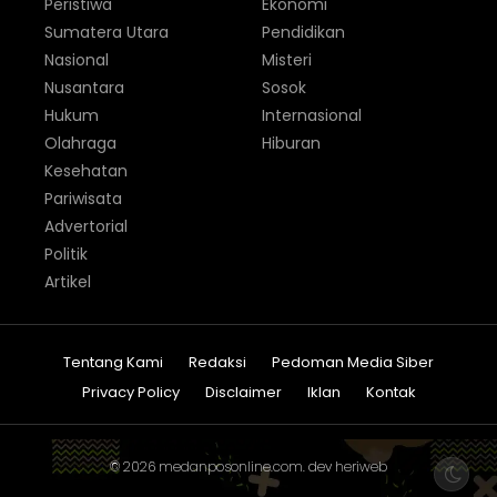
Peristiwa
Ekonomi
Sumatera Utara
Pendidikan
Nasional
Misteri
Nusantara
Sosok
Hukum
Internasional
Olahraga
Hiburan
Kesehatan
Pariwisata
Advertorial
Politik
Artikel
Tentang Kami
Redaksi
Pedoman Media Siber
Privacy Policy
Disclaimer
Iklan
Kontak
© 2026
medanposonline.com
. dev
heriweb