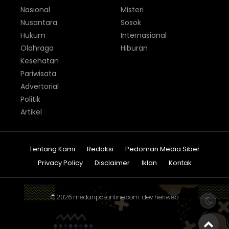
Nasional
Misteri
Nusantara
Sosok
Hukum
Internasional
Olahraga
Hiburan
Kesehatan
Pariwisata
Advertorial
Politik
Artikel
Tentang Kami
Redaksi
Pedoman Media Siber
Privacy Policy
Disclaimer
Iklan
Kontak
© 2026
medanposonline.com
. dev
heriweb