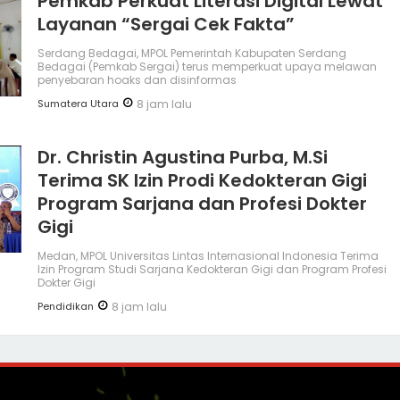
Pemkab Perkuat Literasi Digital Lewat
Layanan “Sergai Cek Fakta”
Serdang Bedagai, MPOL Pemerintah Kabupaten Serdang
Bedagai (Pemkab Sergai) terus memperkuat upaya melawan
penyebaran hoaks dan disinformas
Sumatera Utara
8 jam lalu
Dr. Christin Agustina Purba, M.Si
Terima SK Izin Prodi Kedokteran Gigi
Program Sarjana dan Profesi Dokter
Gigi
Medan, MPOL Universitas Lintas Internasional Indonesia Terima
Izin Program Studi Sarjana Kedokteran Gigi dan Program Profesi
Dokter Gigi
Pendidikan
8 jam lalu