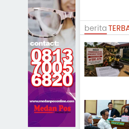
berita
TERB