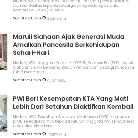
Medan, MPOL Sebagai wujud kepedulian, rasa persaudaraan,
dan solidaritas kepada keluarga yang sedang berduka,
Kombes Pol. (Purn.) Dr. Marul
Sumatera Utara
3 jam lalu
Maruli Siahaan Ajak Generasi Muda
Amalkan Pancasila Berkehidupan
Sehari-Hari
Medan, MPOL Anggota Komisi XIII DPR RI, Kombes Pol (P) Dr. Maruli
Siahaan,SH.,MH bersama Badan Pembinaan Ideologi Pancasila
(BPIP) menggela
Sumatera Utara
4 jam lalu
PWI Beri Kesempatan KTA Yang Mati
Lebih Dari Setahun Diaktifkan Kembali
Medan, MPOL Persatuan Wartawan Indonesia (PWI) membuka
pintu selebarlebarnya kepada seluruh anggota PWI seIndonesia
untuk diaktifkan kem
Sumatera Utara
7 jam lalu