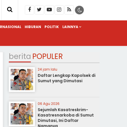
ERNASIONAL
HIBURAN
POLITIK
LAINNYA
berita
POPULER
24 jam lalu
Daftar Lengkap Kapolsek di
Sumut yang Dimutasi
06 Agu 2026
Sejumlah Kasatreskrim-
Kasatresnarkoba di Sumut
Dimutasi, Ini Daftar
Namanya