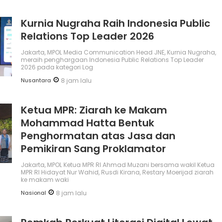
Kurnia Nugraha Raih Indonesia Public
Relations Top Leader 2026
Jakarta, MPOL Media Communication Head JNE, Kurnia Nugraha,
meraih penghargaan Indonesia Public Relations Top Leader
2026 pada kategori Log
Nusantara
8 jam lalu
Ketua MPR: Ziarah ke Makam
Mohammad Hatta Bentuk
Penghormatan atas Jasa dan
Pemikiran Sang Proklamator
Jakarta, MPOL Ketua MPR RI Ahmad Muzani bersama wakil Ketua
MPR RI Hidayat Nur Wahid, Rusdi Kirana, Restary Moerijad ziarah
ke makam waki
Nasional
8 jam lalu