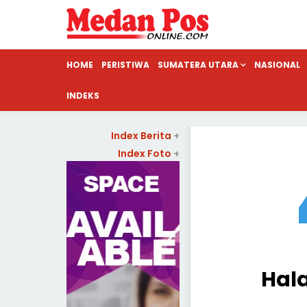
HOME
PERISTIWA
SUMATERA UTARA
NASIONAL
INDEKS
Index Berita
+
Index Foto
+
Hal