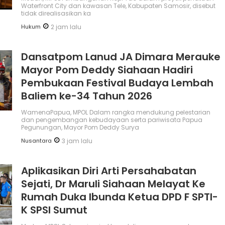
Waterfront City dan kawasan Tele, Kabupaten Samosir, disebut
tidak direalisasikan ka
Hukum
2 jam lalu
Dansatpom Lanud JA Dimara Merauke
Mayor Pom Deddy Siahaan Hadiri
Pembukaan Festival Budaya Lembah
Baliem ke-34 Tahun 2026
WamenaPapua, MPOL Dalam rangka mendukung pelestarian
dan pengembangan kebudayaan serta pariwisata Papua
Pegunungan, Mayor Pom Deddy Surya
Nusantara
3 jam lalu
Aplikasikan Diri Arti Persahabatan
Sejati, Dr Maruli Siahaan Melayat Ke
Rumah Duka Ibunda Ketua DPD F SPTI-
K SPSI Sumut