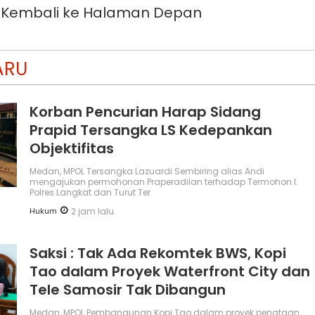
Kembali ke Halaman Depan
ARU
Korban Pencurian Harap Sidang
Prapid Tersangka LS Kedepankan
Objektifitas
Medan, MPOL Tersangka Lazuardi Sembiring alias Andi
mengajukan permohonan Praperadilan terhadap Termohon I.
Polres Langkat dan Turut Ter
Hukum
2 jam lalu
Saksi : Tak Ada Rekomtek BWS, Kopi
Tao dalam Proyek Waterfront City dan
Tele Samosir Tak Dibangun
Medan, MPOL Pembangunan Kopi Tao dalam proyek penataan