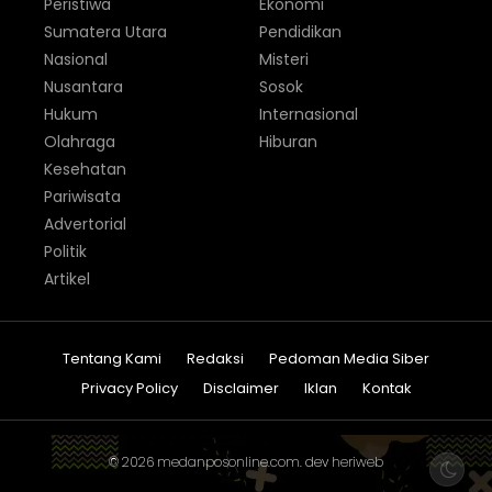
Peristiwa
Ekonomi
Sumatera Utara
Pendidikan
Nasional
Misteri
Nusantara
Sosok
Hukum
Internasional
Olahraga
Hiburan
Kesehatan
Pariwisata
Advertorial
Politik
Artikel
Tentang Kami
Redaksi
Pedoman Media Siber
Privacy Policy
Disclaimer
Iklan
Kontak
© 2026
medanposonline.com
. dev
heriweb