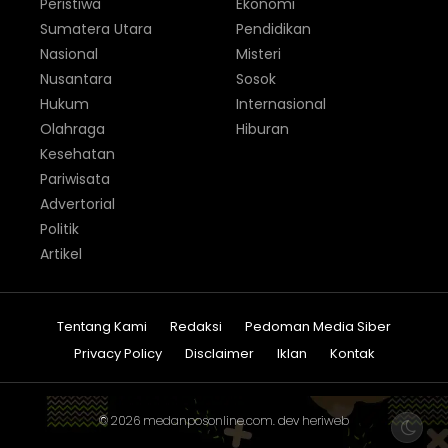
Peristiwa
Ekonomi
Sumatera Utara
Pendidikan
Nasional
Misteri
Nusantara
Sosok
Hukum
Internasional
Olahraga
Hiburan
Kesehatan
Pariwisata
Advertorial
Politik
Artikel
Tentang Kami
Redaksi
Pedoman Media Siber
Privacy Policy
Disclaimer
Iklan
Kontak
© 2026
medanposonline.com
. dev
heriweb