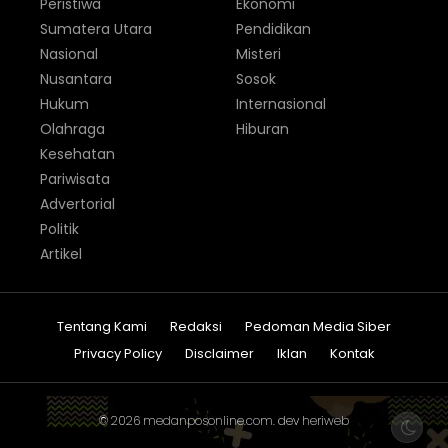
Peristiwa
Ekonomi
Sumatera Utara
Pendidikan
Nasional
Misteri
Nusantara
Sosok
Hukum
Internasional
Olahraga
Hiburan
Kesehatan
Pariwisata
Advertorial
Politik
Artikel
Tentang Kami
Redaksi
Pedoman Media Siber
Privacy Policy
Disclaimer
Iklan
Kontak
© 2026
medanposonline.com
. dev
heriweb