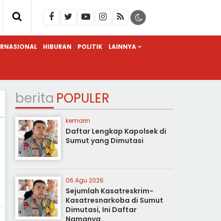
ERNASIONAL
HIBURAN
POLITIK
LAINNYA
berita
POPULER
kemarin
Daftar Lengkap Kapolsek di
Sumut yang Dimutasi
06 Agu 2026
Sejumlah Kasatreskrim-
Kasatresnarkoba di Sumut
Dimutasi, Ini Daftar
Namanya