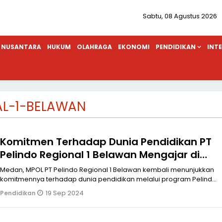
Sabtu, 08 Agustus 2026
NUSANTARA
HUKUM
OLAHRAGA
EKONOMI
PENDIDIKAN
INT
AL-1-BELAWAN
Komitmen Terhadap Dunia Pendidikan PT
Pelindo Regional 1 Belawan Mengajar di
SMK Negeri 13 Medan
Medan, MPOL PT Pelindo Regional 1 Belawan kembali menunjukkan
komitmennya terhadap dunia pendidikan melalui program Pelindo
Mengajar. Seba
19 Sep 2024
Pendidikan