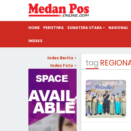
HOME
PERISTIWA
SUMATERA UTARA
NASIONAL
INDEKS
Index Berita
+
tag
REGION
Index Foto
+