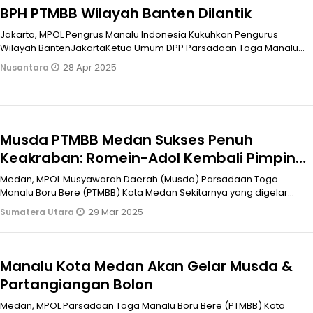
BPH PTMBB Wilayah Banten Dilantik
Jakarta, MPOL Pengrus Manalu Indonesia Kukuhkan Pengurus
Wilayah BantenJakartaKetua Umum DPP Parsadaan Toga Manalu
Boru dohot Bere (PTMBB
28 Apr 2025
Nusantara
Musda PTMBB Medan Sukses Penuh
Keakraban: Romein-Adol Kembali Pimpin
Manalu Kota Medan Sekitarnya
Medan, MPOL Musyawarah Daerah (Musda) Parsadaan Toga
Manalu Boru Bere (PTMBB) Kota Medan Sekitarnya yang digelar
Sabtu 29 Maret 2025 di Hot
29 Mar 2025
Sumatera Utara
Manalu Kota Medan Akan Gelar Musda &
Partangiangan Bolon
Medan, MPOL Parsadaan Toga Manalu Boru Bere (PTMBB) Kota