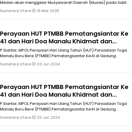
Medan akan menggelar Musyawarah Daerah (Musda) pada Sabtu
29 Maret 2029 mendatan
16 Mar 2025
Sumatera Utara
Perayaan HUT PTMBB Pematangsiantar Ke
41 dan Hari Doa Manalu Khidmat dan
Meriah
P.Siantar, MPOL Perayaan Hari Ulang Tahun (HUT) Parsadaan Toga
Manalu Boru Bere (PTMBB) Pematangsiantar Ke41 di Gedung
Anugerah Pematang
03 Jun 2024
Sumatera Utara
Perayaan HUT PTMBB Pematangsiantar Ke
41 dan Hari Doa Manalu Khidmat dan
Meriah
P.Siantar, MPOL Perayaan Hari Ulang Tahun (HUT) Parsadaan Toga
Manalu Boru Bere (PTMBB) Pematangsiantar Ke41 di Gedung
Anugerah Pematang
03 Jun 2024
Sumatera Utara