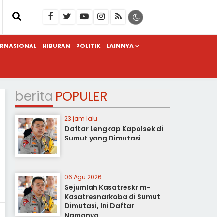
ERNASIONAL
HIBURAN
POLITIK
LAINNYA
berita
POPULER
23 jam lalu
Daftar Lengkap Kapolsek di
Sumut yang Dimutasi
06 Agu 2026
Sejumlah Kasatreskrim-
Kasatresnarkoba di Sumut
Dimutasi, Ini Daftar
Namanya