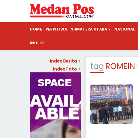
HOME
PERISTIWA
SUMATERA UTARA
NASIONAL
INDEKS
Index Berita
+
tag
ROMEIN
Index Foto
+