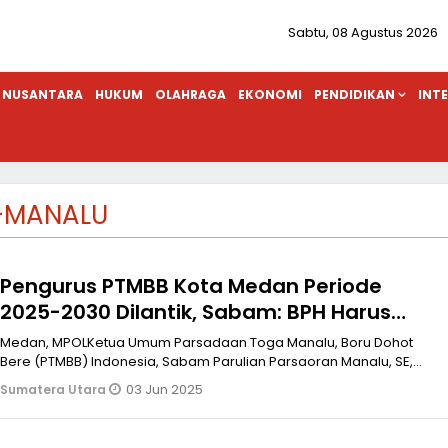
Sabtu, 08 Agustus 2026
NUSANTARA
HUKUM
OLAHRAGA
EKONOMI
PENDIDIKAN
INT
-MANALU
Pengurus PTMBB Kota Medan Periode
2025-2030 Dilantik, Sabam: BPH Harus
Garda Terdepan Dalam Pembangunan
Medan, MPOLKetua Umum Parsadaan Toga Manalu, Boru Dohot
Tugu Manalu
Bere (PTMBB) Indonesia, Sabam Parulian Parsaoran Manalu, SE,
M.AP meminta kepada ja
03 Jun 2025
Sumatera Utara