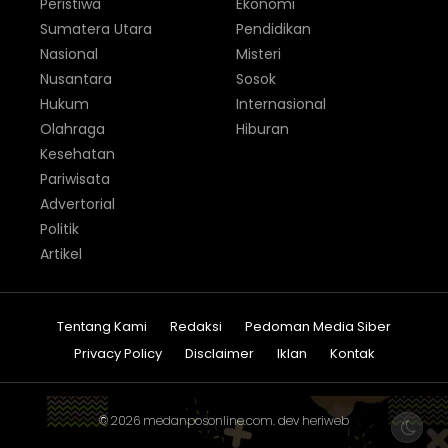
Peristiwa
Ekonomi
Sumatera Utara
Pendidikan
Nasional
Misteri
Nusantara
Sosok
Hukum
Internasional
Olahraga
Hiburan
Kesehatan
Pariwisata
Advertorial
Politik
Artikel
Tentang Kami
Redaksi
Pedoman Media Siber
Privacy Policy
Disclaimer
Iklan
Kontak
© 2026
medanposonline.com
. dev
heriweb