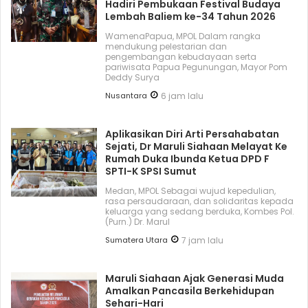
Hadiri Pembukaan Festival Budaya
Lembah Baliem ke-34 Tahun 2026
WamenaPapua, MPOL Dalam rangka
mendukung pelestarian dan
pengembangan kebudayaan serta
pariwisata Papua Pegunungan, Mayor Pom
Deddy Surya
Nusantara
6 jam lalu
Aplikasikan Diri Arti Persahabatan
Sejati, Dr Maruli Siahaan Melayat Ke
Rumah Duka Ibunda Ketua DPD F
SPTI-K SPSI Sumut
Medan, MPOL Sebagai wujud kepedulian,
rasa persaudaraan, dan solidaritas kepada
keluarga yang sedang berduka, Kombes Pol.
(Purn.) Dr. Marul
Sumatera Utara
7 jam lalu
Maruli Siahaan Ajak Generasi Muda
Amalkan Pancasila Berkehidupan
Sehari-Hari