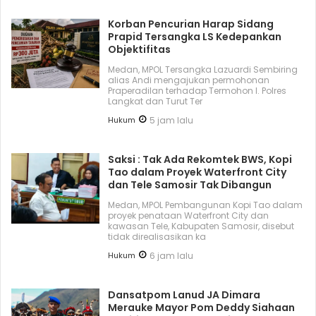
Korban Pencurian Harap Sidang
Prapid Tersangka LS Kedepankan
Objektifitas
Medan, MPOL Tersangka Lazuardi Sembiring
alias Andi mengajukan permohonan
Praperadilan terhadap Termohon I. Polres
Langkat dan Turut Ter
Hukum
5 jam lalu
Saksi : Tak Ada Rekomtek BWS, Kopi
Tao dalam Proyek Waterfront City
dan Tele Samosir Tak Dibangun
Medan, MPOL Pembangunan Kopi Tao dalam
proyek penataan Waterfront City dan
kawasan Tele, Kabupaten Samosir, disebut
tidak direalisasikan ka
Hukum
6 jam lalu
Dansatpom Lanud JA Dimara
Merauke Mayor Pom Deddy Siahaan