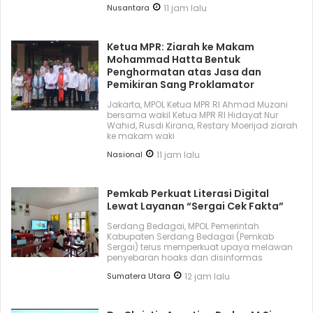
Nusantara
11 jam lalu
Ketua MPR: Ziarah ke Makam
Mohammad Hatta Bentuk
Penghormatan atas Jasa dan
Pemikiran Sang Proklamator
Jakarta, MPOL Ketua MPR RI Ahmad Muzani
bersama wakil Ketua MPR RI Hidayat Nur
Wahid, Rusdi Kirana, Restary Moerijad ziarah
ke makam waki
Nasional
11 jam lalu
Pemkab Perkuat Literasi Digital
Lewat Layanan “Sergai Cek Fakta”
Serdang Bedagai, MPOL Pemerintah
Kabupaten Serdang Bedagai (Pemkab
Sergai) terus memperkuat upaya melawan
penyebaran hoaks dan disinformas
Sumatera Utara
12 jam lalu