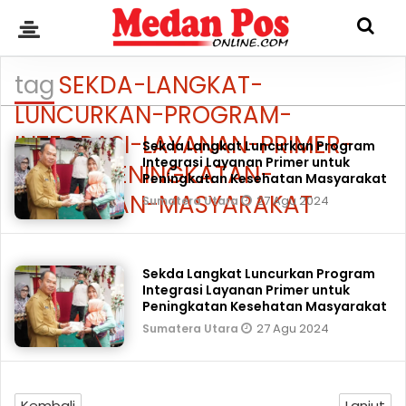
tag
SEKDA-LANGKAT-
LUNCURKAN-PROGRAM-
INTEGRASI-LAYANAN-PRIMER-
Sekda Langkat Luncurkan Program
Integrasi Layanan Primer untuk
UNTUK-PENINGKATAN-
Peningkatan Kesehatan Masyarakat
KESEHATAN-MASYARAKAT
27 Agu 2024
Sumatera Utara
Sekda Langkat Luncurkan Program
Integrasi Layanan Primer untuk
Peningkatan Kesehatan Masyarakat
27 Agu 2024
Sumatera Utara
Kembali
Lanjut