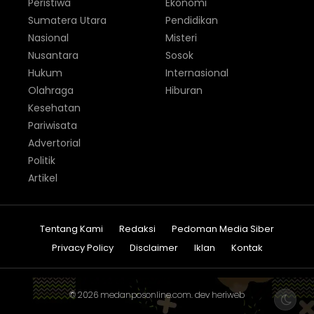
Peristiwa
Ekonomi
Sumatera Utara
Pendidikan
Nasional
Misteri
Nusantara
Sosok
Hukum
Internasional
Olahraga
Hiburan
Kesehatan
Pariwisata
Advertorial
Politik
Artikel
Tentang Kami
Redaksi
Pedoman Media Siber
Privacy Policy
Disclaimer
Iklan
Kontak
© 2026
medanposonline.com
. dev
heriweb