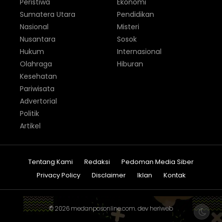
Peristiwa
Ekonomi
Sumatera Utara
Pendidikan
Nasional
Misteri
Nusantara
Sosok
Hukum
Internasional
Olahraga
Hiburan
Kesehatan
Pariwisata
Advertorial
Politik
Artikel
Tentang Kami
Redaksi
Pedoman Media Siber
Privacy Policy
Disclaimer
Iklan
Kontak
© 2026
medanposonline.com
. dev
heriweb