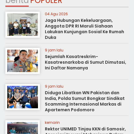
berita
POPULER
04 Agu 2026
Jaga Hubungan Kekeluargaan,
Anggota DPR RI Maruli Siahaan
Lakukan Kunjungan Sosial Ke Rumah
Duka
9 jam lalu
Sejumlah Kasatreskrim-
Kasatresnarkoba di Sumut Dimutasi,
Ini Daftar Namanya
9 jam lalu
Diduga Libatkan WN Pakistan dan
India, Polda Sumut Bongkar Sindikat
Scamming Internasional Markas di
Apartemen Podomoro
kemarin
Rektor UNIMED Tinjau KKN di Samosir,