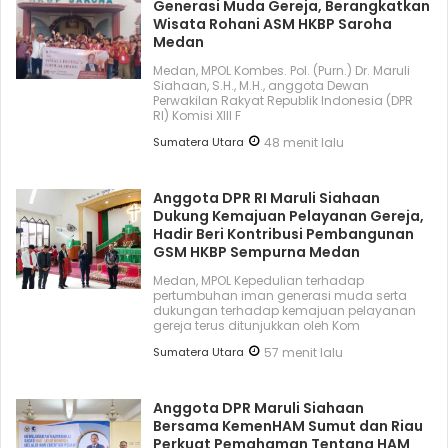
Generasi Muda Gereja, Berangkatkan
Wisata Rohani ASM HKBP Saroha
Medan
Medan, MPOL Kombes. Pol. (Purn.) Dr. Maruli
Siahaan, S.H., M.H., anggota Dewan
Perwakilan Rakyat Republik Indonesia (DPR
RI) Komisi XIII F
Sumatera Utara
48 menit lalu
Anggota DPR RI Maruli Siahaan
Dukung Kemajuan Pelayanan Gereja,
Hadir Beri Kontribusi Pembangunan
GSM HKBP Sempurna Medan
Medan, MPOL Kepedulian terhadap
pertumbuhan iman generasi muda serta
dukungan terhadap kemajuan pelayanan
gereja terus ditunjukkan oleh Kom
Sumatera Utara
57 menit lalu
Anggota DPR Maruli Siahaan
Bersama KemenHAM Sumut dan Riau
Perkuat Pemahaman Tentang HAM