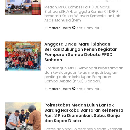
Medan, MPOL Kombes Pol (P) Dr. Maruli
Siahaan,SH.,MH. anggota Komisi XIII DPR RI
bersama Kantor Wilayah Kementerian Hak
Asasi Manusia (Kem
Sumatera Utara
satu jam lalu
Anggota DPR RI Maruli Siahaan
Berikan Dukungan Penuh Kegiatan
Pomparan Somba Debata PPSD
Siahaan
Simalungun, MPOL Semangat kebersamaan
dan kekeluargaan terus menjadi bagian
penting dalam kehidupan Pomparan
Somba Debata (PPSD) Siahaan.
Sumatera Utara
satu jam lalu
Polrestabes Medan Luluh Lantak
Sarang Narkoba Bantaran Rel Kereta
Api : 3 Pria Diamankan, Sabu, Ganja
dan Sajam Disita
Satres Narkoba Polrestabes Medan, kembali