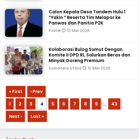
Calon Kepala Desa Tandem Hulu 1
”Yakin ” Beserta Tim Melapor ke
Panwas dan Panitia P2K
10 Mei 2026
Politik
Kolaborasi Bulog Sumut Dengan
Komite II DPD RI, Salurkan Beras dan
Minyak Goreng Premium
10 Mei 2026
Sumatera Utara
« First
‹ Prev
1
2
3
4
5
6
7
8
9
...
43
Next ›
Last »
+