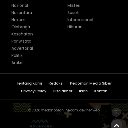
Nasional
Misteri
Nusantara
Sosok
Hukum
Internasional
Olahraga
Hiburan
Kesehatan
Pariwisata
Advertorial
Politik
Artikel
Tentang Kami
Redaksi
Pedoman Media Siber
Privacy Policy
Disclaimer
Iklan
Kontak
© 2026
medanposonline.com
. dev
heriweb