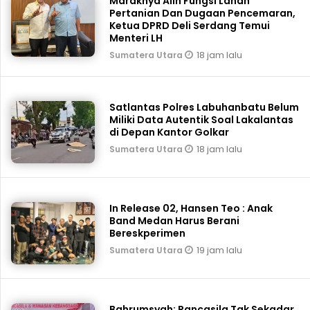
Maraknya Alih Fungsi Lahan
Pertanian Dan Dugaan Pencemaran,
Ketua DPRD Deli Serdang Temui
Menteri LH
18 jam lalu
Sumatera Utara
Satlantas Polres Labuhanbatu Belum
Miliki Data Autentik Soal Lakalantas
di Depan Kantor Golkar
18 jam lalu
Sumatera Utara
In Release 02, Hansen Teo : Anak
Band Medan Harus Berani
Bereskperimen
19 jam lalu
Sumatera Utara
Bahrumsyah: Pancasila Tak Sekadar