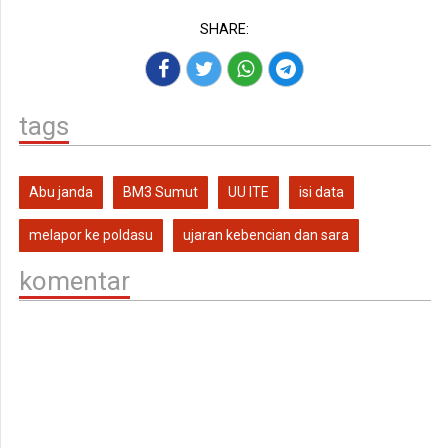
SHARE:
tags
Abu janda
BM3 Sumut
UU ITE
isi data
melapor ke poldasu
ujaran kebencian dan sara
komentar