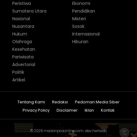
Peristiwa
Ekonomi
Sumatera Utara
Pendidikan
Nasional
Misteri
Nusantara
Sosok
Hukum
Internasional
Olahraga
Hiburan
Kesehatan
Pariwisata
Advertorial
Politik
Artikel
Tentang Kami
Redaksi
Pedoman Media Siber
Privacy Policy
Disclaimer
Iklan
Kontak
© 2026
medanposonline.com
. dev
heriweb