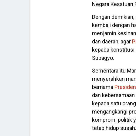
Negara Kesatuan R
Dengan demikian, 
kembali dengan h
menjamin kesinam
dan daerah, agar
P
kepada konstitusi
Subagyo.
Sementara itu Marg
menyerahkan mand
bernama
Presiden
dan kebersamaan 
kepada satu orang,
mengangkangi pro
kompromi politik 
tetap hidup susah.