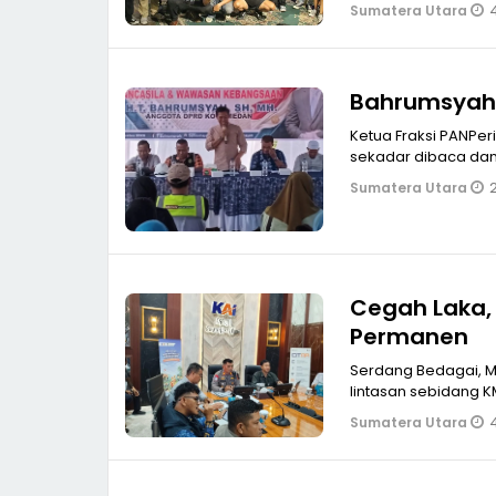
4
Sumatera Utara
Bahrumsyah:
Ketua Fraksi PANPe
sekadar dibaca dan d
2
Sumatera Utara
Cegah Laka, 
Permanen
Serdang Bedagai, MPOL Guna mencegah dan mengatasi kecelakaa
lintasan sebidang K
Sumatera Utara