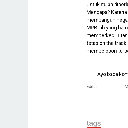
Untuk itulah diper
Mengapa? Karena ko
membangun negara 
MPR lah yang har
memperkecil rua
tetap on the track
mempelopori ter
Ayo baca kont
Editor
: 
tags