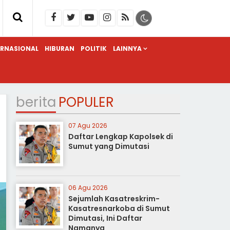
ERNASIONAL
HIBURAN
POLITIK
LAINNYA
berita
POPULER
07 Agu 2026
Daftar Lengkap Kapolsek di
Sumut yang Dimutasi
06 Agu 2026
Sejumlah Kasatreskrim-
Kasatresnarkoba di Sumut
Dimutasi, Ini Daftar
Namanya