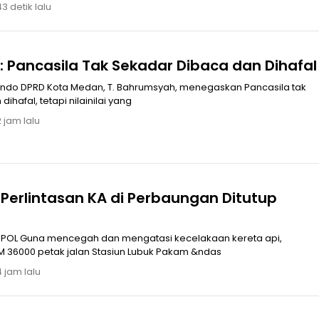
3 detik lalu
 Pancasila Tak Sekadar Dibaca dan Dihafal
rindo DPRD Kota Medan, T. Bahrumsyah, menegaskan Pancasila tak
ihafal, tetapi nilainilai yang
 jam lalu
Perlintasan KA di Perbaungan Ditutup
n kereta api,
M 36000 petak jalan Stasiun Lubuk Pakam &ndas
4 jam lalu