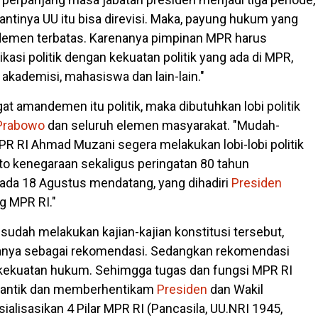
antinya UU itu bisa direvisi. Maka, payung hukum yang
demen terbatas. Karenanya pimpinan MPR harus
asi politik dengan kekuatan politik yang ada di MPR,
akademisi, mahasiswa dan lain-lain."
at amandemen itu politik, maka dibutuhkan lobi politik
Prabowo
dan seluruh elemen masyarakat. "Mudah-
 RI Ahmad Muzani segera melakukan lobi-lobi politik
ato kenegaraan sekaligus peringatan 80 tahun
ada 18 Agustus mendatang, yang dihadiri
Presiden
g MPR RI."
sudah melakukan kajian-kajian konstitusi tersebut,
anya sebagai rekomendasi. Sedangkan rekomendasi
kekuatan hukum. Sehimgga tugas dan fungsi MPR RI
elantik dan memberhentikam
Presiden
dan Wakil
osialisasikan 4 Pilar MPR RI (Pancasila, UU.NRI 1945,