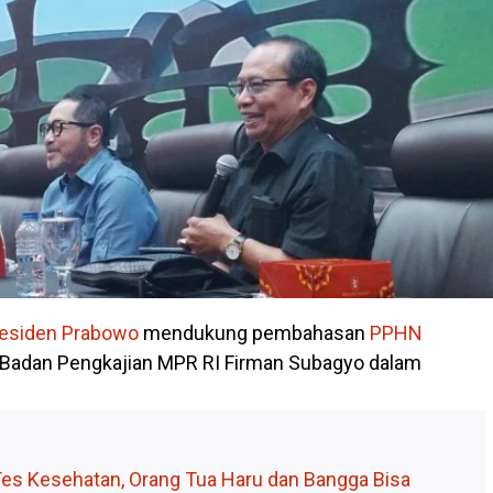
esiden
Prabowo
mendukung pembahasan
PPHN
 Badan Pengkajian MPR RI Firman Subagyo dalam
Tes Kesehatan, Orang Tua Haru dan Bangga Bisa