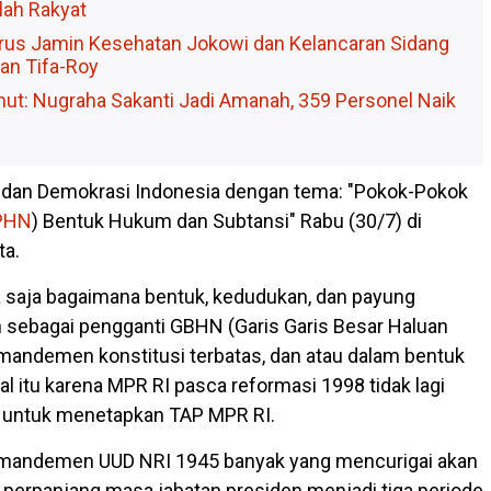
ah Rakyat
us Jamin Kesehatan Jokowi dan Kelancaran Sidang
an Tifa-Roy
ut: Nugraha Sakanti Jadi Amanah, 359 Personel Naik
i dan Demokrasi Indonesia dengan tema: "Pokok-Pokok
PHN
) Bentuk Hukum dan Subtansi" Rabu (30/7) di
ta.
 saja bagaimana bentuk, kedudukan, dan payung
sebagai pengganti GBHN (Garis Garis Besar Haluan
amandemen konstitusi terbatas, dan atau dalam bentuk
l itu karena MPR RI pasca reformasi 1998 tidak lagi
untuk menetapkan TAP MPR RI.
 amandemen UUD NRI 1945 banyak yang mencurigai akan
, perpanjang masa jabatan presiden menjadi tiga periode,