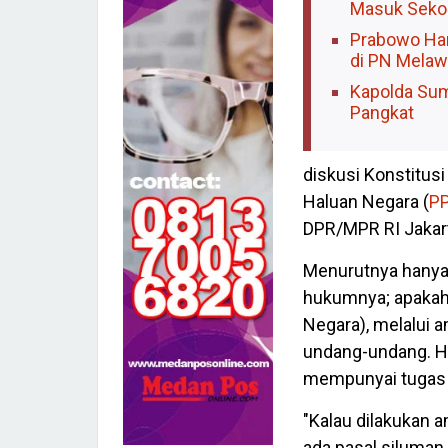
Masuk Sekol
Prabowo Har
di PN Melaw
Kapolda Sum
Pangkat
diskusi Konstitus
Haluan Negara (
P
DPR/MPR RI Jakar
Menurutnya hanya
hukumnya; apakah 
Negara), melalui 
undang-undang. Ha
mempunyai tugas 
"Kalau dilakukan
ada pasal siluman