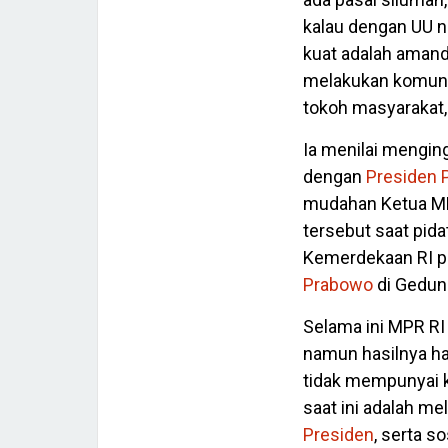
kalau dengan UU n
kuat adalah aman
melakukan komunik
tokoh masyarakat, 
Ia menilai menging
dengan
Presiden
mudahan Ketua MPR
tersebut saat pid
Kemerdekaan RI p
Prabowo
di Gedun
Selama ini MPR RI 
namun hasilnya h
tidak mempunyai 
saat ini adalah m
Presiden
, serta s