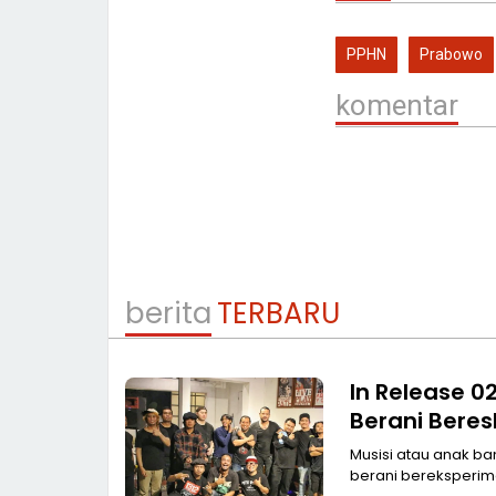
PPHN
Prabowo
komentar
berita
TERBARU
In Release 0
Berani Bere
Musisi atau anak ba
berani bereksperim