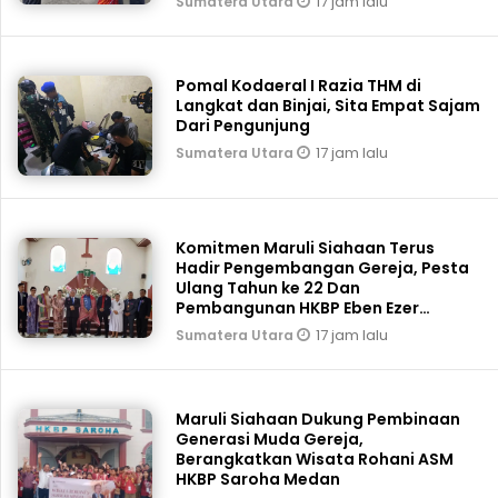
17 jam lalu
Sumatera Utara
Pomal Kodaeral I Razia THM di
Langkat dan Binjai, Sita Empat Sajam
Dari Pengunjung
17 jam lalu
Sumatera Utara
Komitmen Maruli Siahaan Terus
Hadir Pengembangan Gereja, Pesta
Ulang Tahun ke 22 Dan
Pembangunan HKBP Eben Ezer
Martoba Beri Bantuan
17 jam lalu
Sumatera Utara
Maruli Siahaan Dukung Pembinaan
Generasi Muda Gereja,
Berangkatkan Wisata Rohani ASM
HKBP Saroha Medan