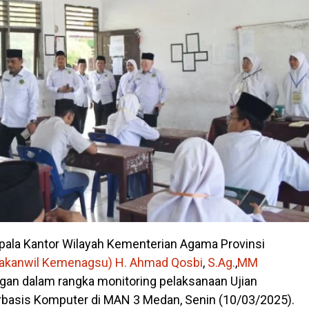
pala Kantor Wilayah Kementerian Agama Provinsi
akanwil Kemenagsu) H. Ahmad Qosbi
,
S.Ag.
,
MM
an dalam rangka monitoring pelaksanaan Ujian
basis Komputer di MAN 3 Medan, Senin (10/03/2025).