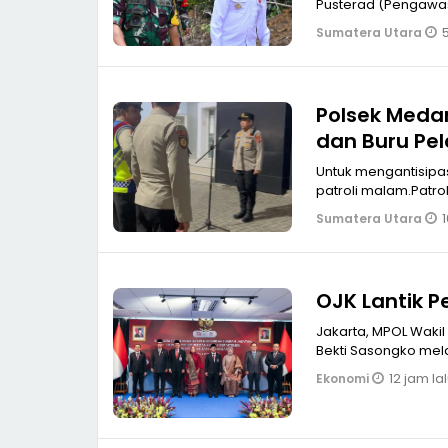
Pusterad (Pengawasa
5
Sumatera Utara
Polsek Medan
dan Buru Pe
Untuk mengantisipas
patroli malam.Patro
1
Sumatera Utara
OJK Lantik P
Jakarta, MPOL Wakil Ketua Dewan Komisioner Otoritas Jasa Keuangan (OJK) Hernawan
Bekti Sasongko mel
12 jam la
Ekonomi