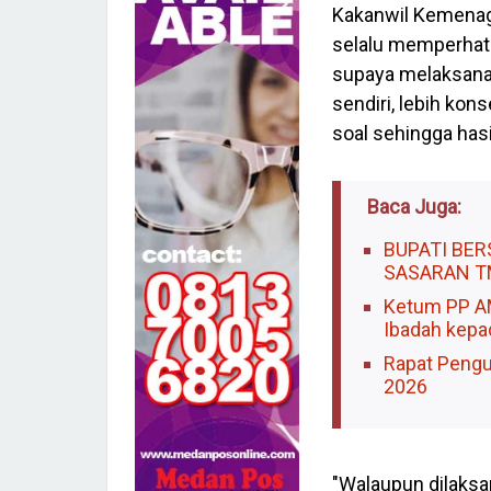
Kakanwil Kemenag
selalu memperhati
supaya melaksana
sendiri, lebih ko
soal sehingga hasi
Baca Juga:
BUPATI BE
SASARAN T
Ketum PP A
Ibadah kepa
Rapat Pengu
2026
"Walaupun dilaks