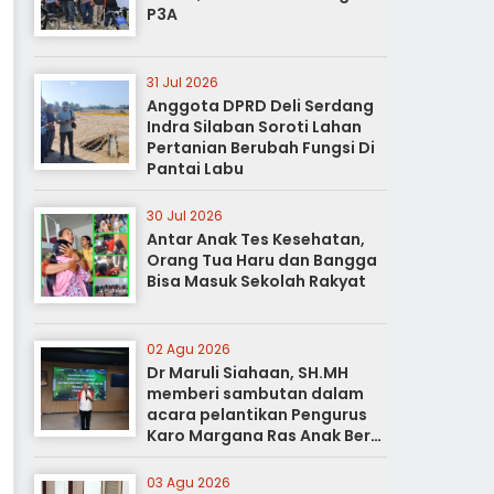
P3A
31 Jul 2026
Anggota DPRD Deli Serdang
Indra Silaban Soroti Lahan
Pertanian Berubah Fungsi Di
Pantai Labu
30 Jul 2026
Antar Anak Tes Kesehatan,
Orang Tua Haru dan Bangga
Bisa Masuk Sekolah Rakyat
02 Agu 2026
Dr Maruli Siahaan, SH.MH
memberi sambutan dalam
acara pelantikan Pengurus
Karo Margana Ras Anak Beru
Anak Beru Menteri Periode
Kota Medan
03 Agu 2026