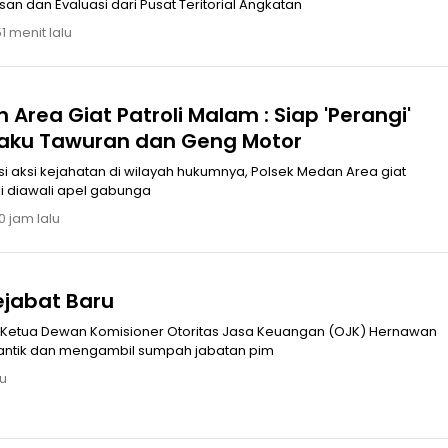
n dan Evaluasi dari Pusat Teritorial Angkatan
1 menit lalu
 Area Giat Patroli Malam : Siap 'Perangi'
laku Tawuran dan Geng Motor
i aksi kejahatan di wilayah hukumnya, Polsek Medan Area giat
li diawali apel gabunga
0 jam lalu
ejabat Baru
antik dan mengambil sumpah jabatan pim
lu