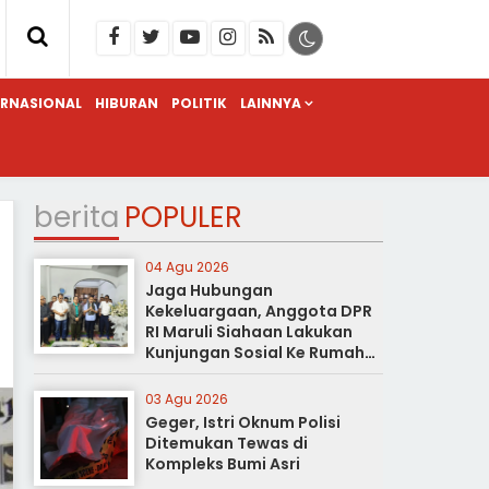
ERNASIONAL
HIBURAN
POLITIK
LAINNYA
berita
POPULER
04 Agu 2026
Jaga Hubungan
Kekeluargaan, Anggota DPR
RI Maruli Siahaan Lakukan
Kunjungan Sosial Ke Rumah
Duka
03 Agu 2026
Geger, Istri Oknum Polisi
Ditemukan Tewas di
Kompleks Bumi Asri