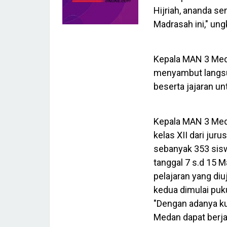
Hijriah, ananda s
Madrasah ini," un
Kepala MAN 3 Med
menyambut langsu
beserta jajaran u
Kepala MAN 3 Meda
kelas XII dari jur
sebanyak 353 sis
tanggal 7 s.d 15 
pelajaran yang diu
kedua dimulai puk
"Dengan adanya ku
Medan dapat berja