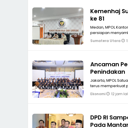
Kemenhaj Su
ke 81
Medan, MPOL Kantor kementerian Haji Umroh Provinsi Sumatera Utara menggelar rapat
persiapan menyambut
1
Sumatera Utara
Ancaman Pen
Penindakan
Jakarta, MPOL Satua
terus memperkuat 
12 jam la
Ekonomi
DPD RI Samp
Pada Mantan