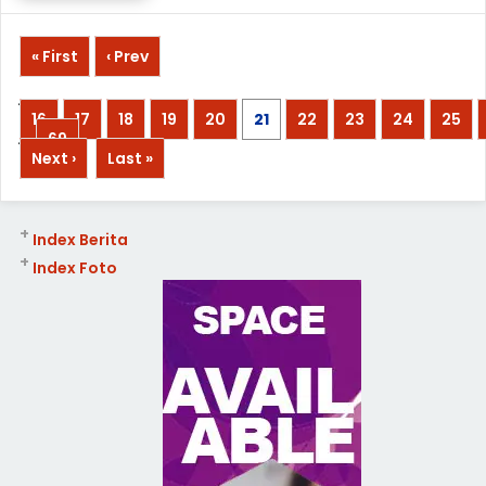
« First
‹ Prev
...
16
17
18
19
20
21
22
23
24
25
...
69
Next ›
Last »
+
Index Berita
+
Index Foto