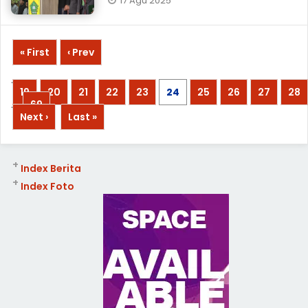
17 Agu 2025
« First
‹ Prev
...
19
20
21
22
23
24
25
26
27
28
...
69
Next ›
Last »
+
Index Berita
+
Index Foto