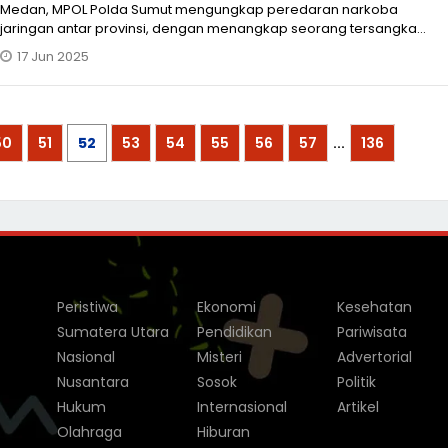
Medan, MPOL Polda Sumut mengungkap peredaran narkoba
jaringan antar provinsi, dengan menangkap seorang tersangka
berinisial ASW bersama bar
17 Jun 2025
50
51
52
53
54
55
56
57
...
136
Peristiwa
Ekonomi
Kesehatan
Sumatera Utara
Pendidikan
Pariwisata
Nasional
Misteri
Advertorial
Nusantara
Sosok
Politik
Hukum
Internasional
Artikel
Olahraga
Hiburan