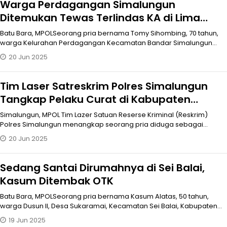
Warga Perdagangan Simalungun
Ditemukan Tewas Terlindas KA di Lima
Puluh
Batu Bara, MPOLSeorang pria bernama Tomy Sihombing, 70 tahun,
warga Kelurahan Perdagangan Kecamatan Bandar Simalungun
ditemukan tewas denga
20 Jun 2025
Tim Laser Satreskrim Polres Simalungun
Tangkap Pelaku Curat di Kabupaten
Batubara
Simalungun, MPOL Tim Lazer Satuan Reserse Kriminal (Reskrim)
Polres Simalungun menangkap seorang pria diduga sebagai
pelaku pencurian dan p
20 Jun 2025
Sedang Santai Dirumahnya di Sei Balai,
Kasum Ditembak OTK
Batu Bara, MPOLSeorang pria bernama Kasum Alatas, 50 tahun,
warga Dusun II, Desa Sukaramai, Kecamatan Sei Balai, Kabupaten
Batu Bara ditemb
19 Jun 2025