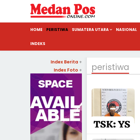
HOME
PERISTIWA
SUMATERA UTARA
NASIONAL
INDEKS
Index Berita
+
peristiwa
Index Foto
+