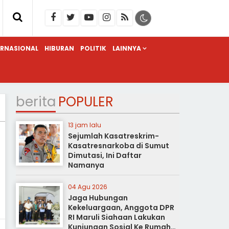
ERNASIONAL
HIBURAN
POLITIK
LAINNYA
berita
POPULER
13 jam lalu
Sejumlah Kasatreskrim-
Kasatresnarkoba di Sumut
Dimutasi, Ini Daftar
Namanya
04 Agu 2026
Jaga Hubungan
Kekeluargaan, Anggota DPR
RI Maruli Siahaan Lakukan
Kunjungan Sosial Ke Rumah