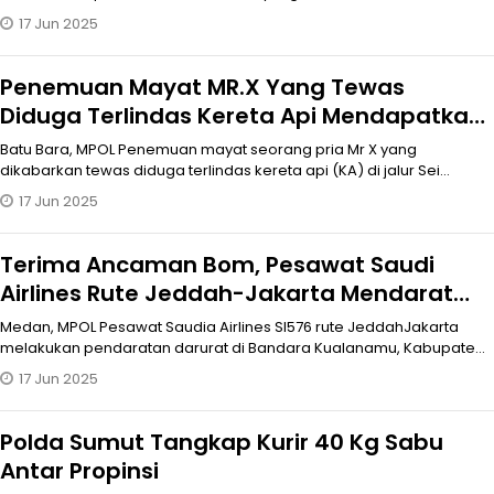
rombongan haji Indonesia aman,
17 Jun 2025
Penemuan Mayat MR.X Yang Tewas
Diduga Terlindas Kereta Api Mendapatkan
Titik Terang
Batu Bara, MPOL Penemuan mayat seorang pria Mr X yang
dikabarkan tewas diduga terlindas kereta api (KA) di jalur Sei
Bejangkar Dusun te
17 Jun 2025
Terima Ancaman Bom, Pesawat Saudi
Airlines Rute Jeddah-Jakarta Mendarat
Darurat di Bandara KNIA, Poldasu Lakukan
Medan, MPOL Pesawat Saudia Airlines SI576 rute JeddahJakarta
Penyelidikan
melakukan pendaratan darurat di Bandara Kualanamu, Kabupaten
Deliserdang, Se
17 Jun 2025
Polda Sumut Tangkap Kurir 40 Kg Sabu
Antar Propinsi