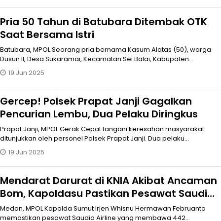
Pria 50 Tahun di Batubara Ditembak OTK
Saat Bersama Istri
Batubara, MPOL Seorang pria bernama Kasum Alatas (50), warga
Dusun II, Desa Sukaramai, Kecamatan Sei Balai, Kabupaten
Batubara ditembak OTK
19 Jun 2025
Gercep! Polsek Prapat Janji Gagalkan
Pencurian Lembu, Dua Pelaku Diringkus
Prapat Janji, MPOL Gerak Cepat tangani keresahan masyarakat
ditunjukkan oleh personel Polsek Prapat Janji. Dua pelaku
pencurian lembu berha
19 Jun 2025
Mendarat Darurat di KNIA Akibat Ancaman
Bom, Kapoldasu Pastikan Pesawat Saudia
Airline Steril
Medan, MPOL Kapolda Sumut Irjen Whisnu Hermawan Februanto
memastikan pesawat Saudia Airline yang membawa 442