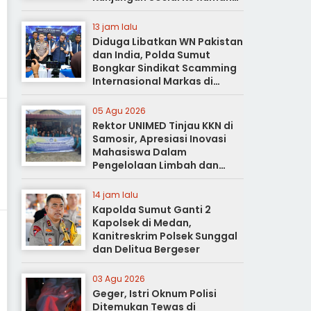
Duka
13 jam lalu
Diduga Libatkan WN Pakistan
dan India, Polda Sumut
Bongkar Sindikat Scamming
Internasional Markas di
Apartemen Podomoro
05 Agu 2026
Rektor UNIMED Tinjau KKN di
Samosir, Apresiasi Inovasi
Mahasiswa Dalam
Pengelolaan Limbah dan
Pertanian Ramah Lingkungan
14 jam lalu
Kapolda Sumut Ganti 2
Kapolsek di Medan,
Kanitreskrim Polsek Sunggal
dan Delitua Bergeser
03 Agu 2026
Geger, Istri Oknum Polisi
Ditemukan Tewas di