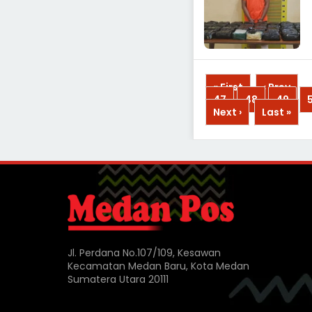
« First
‹ Prev
...
47
48
49
Next ›
Last »
Jl. Perdana No.107/109, Kesawan
Kecamatan Medan Baru, Kota Medan
Sumatera Utara 20111