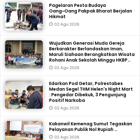
Pagelaran Pesta Budaya
Oang~Oang Pakpak Bharat Berjalan
Hikmat
02 Agu 2026
Wujudkan Generasi Muda Gereja
Berkarakter Berlandaskan Iman,
Maruli Siahaan Berangkatkan Wisata
Rohani Anak Sekolah Minggu HKBP
Resort Marelan
02 Agu 2026
Edarkan Pod Getar, Polrestabes
Medan Segel THM Helen's Night Mart
: Pengedar Dibekuk, 3 Pengunjung
Positif Narkoba
02 Agu 2026
Kakanwil Kemenag Sumut Tegaskan
Pelayanan Publik Nol Rupiah …
02 Agu 2026