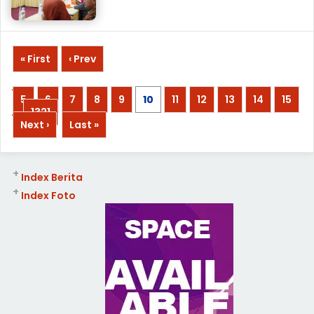
« First
‹ Prev
...
5
6
7
8
9
10
11
12
13
14
15
...
1321
Next ›
Last »
+
Index Berita
+
Index Foto