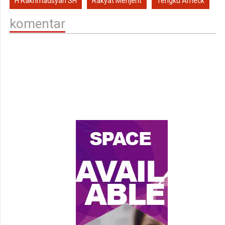
H Rakhmadsyah SH
Rakyat Menjerit
Tengku Ameck
komentar