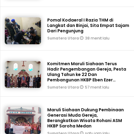
Pomal Kodaeral I Razia THM di
Langkat dan Binjai, Sita Empat Sajam
Dari Pengunjung
38 menit lalu
Sumatera Utara
Komitmen Maruli Siahaan Terus
Hadir Pengembangan Gereja, Pesta
Ulang Tahun ke 22 Dan
Pembangunan HKBP Eben Ezer
Martoba Beri Bantuan
57 menit lalu
Sumatera Utara
Maruli Siahaan Dukung Pembinaan
Generasi Muda Gereja,
Berangkatkan Wisata Rohani ASM
HKBP Saroha Medan
satu jam lalu
Sumatera Utara