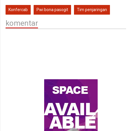
Konfercab
Pwi bona pasogit
Tim penjaringan
komentar